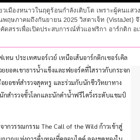
ี่ยวเมืองหนาวในฤดูร้อนกำลังเติบโต เพราะผู้คนแส
อนพฤษภาคมถึงกันยายน 2025 วิสตาเจ็ท (VistaJet) จึ
ี่คัดสรรเพื่อเปิดประสบการณ์ทั่วแอฟริกา อาร์กติก อ
ฟเทน ประเทศนอร์เวย์ เหนือเส้นอาร์กติกเซอร์เคิล 
บด้วยยอดเขาธารน้ำแข็งและฟยอร์ดที่ใสราวกับกระจก
เรือยอชท์สำรวจสุดหรู และร่วมกับนักชีววิทยาทาง
นักสำรวจขั้วโลกและนักดำน้ำฟรีไดวิ่งระดับแชมป์
กวรรณกรรม The Call of the Wild ก้าวเข้าสู่
ญญาณแห่งการตื่นทองที่คลอนไดค์ ลองขุดทองใน