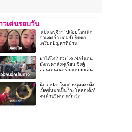
่าวเด่นรอบวัน
‘แป้ง อรจิรา’ ปล่อยโฮหนัก
ตาแดงก่ำ ยอมรับจิตตก-
เครียดปัญหาที่บ้าน!
มาได้ไง? รวบโชเฟอร์แดน
มังกรคาล้งทุเรียน ซิ่งตู้
คอนเทนเนอร์ออกนอกเส้น
ทาง
นึกว่าปลาใหญ่! หนุ่มผงะดึง
เบ็ดขึ้นมาเป็น ‘กะโหลกเด็ก’
จมน้ำปริศนาหน้าวัด