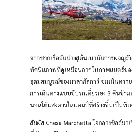
จากซากเรืออับปางสู่ต้นเบาบับการผจญภัยใ
ทัศนียภาพที่ดูเหมือนฉากในภาพยนตร์ขอ
อุดมสมบูรณ์ของมาดากัสการ์ ชมเนินทรา
การเดินทางแบบขับรถเที่ยวเอง 3 คืนข้า
นอนใต้แสงดาวในแคมป์ที่สร้างขึ้นเป็นพิ
สัมผัส Chesa Marchetta ใจกลางซิลส์มาเรี