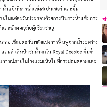
าน้ำแข็งที่ธารน้ำแข็งสเปนเซอร์ และขึ้น
กรรมในแต่ละวันประกอบด้วยการปีนธารน้ำแข็ง การ
ข
์และนักผจญภัยผู้เชี่ยวชาญ
ms เชื่อมต่อกับพลังแห่งการฟื้นฟูจากน้ำระหว่าง
ลนด์ เดินป่าชมน้ำตกใน Royal Deeside ดื่มด่ำ
บการณ์ภายในโรงแรมเน้นไปที่การผ่อนคลายและ