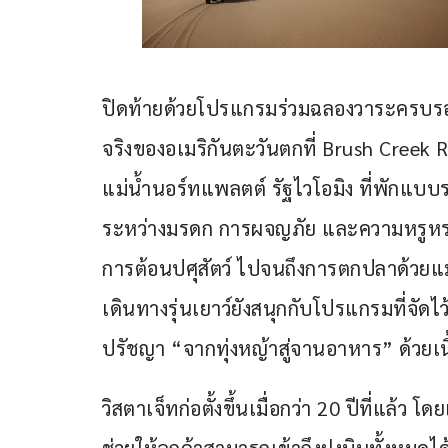
ปิดท้ายด้วยโปรแกรมร่วมฉลองวาระครบรอบ
จริงของอเมริกันตะวันตกที่ Brush Creek Ra
แม่น้ำนอร์ทแพลตต์ รัฐไวโอมิง ที่พักแบบ
ระหว่างมรดก การผจญภัย และความหรูหรา 
การต้อนปศุสัตว์ ไปจนถึงการตกปลาด้วยแ
เดินทางรุ่นเยาว์ยังสนุกกับโปรแกรมที่จ
ปรัชญา “จากทุ่งหญ้าสู่จานอาหาร” ด้วยเนื้อ
วิสตาเจ็ทก่อตั้งขึ้นเมื่อกว่า 20 ปีที่แล้ว โ