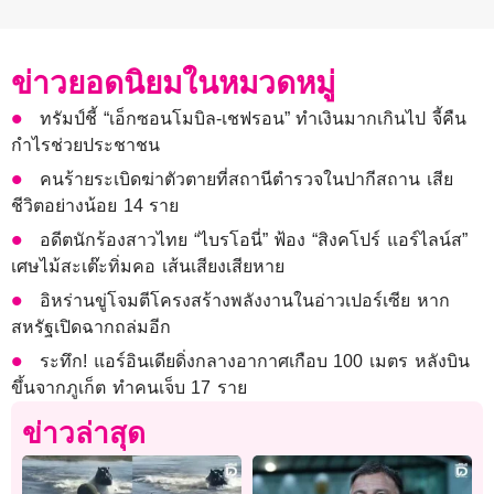
ข่าวยอดนิยมในหมวดหมู่
ทรัมป์ชี้ “เอ็กซอนโมบิล-เชฟรอน” ทำเงินมากเกินไป จี้คืน
กำไรช่วยประชาชน
คนร้ายระเบิดฆ่าตัวตายที่สถานีตำรวจในปากีสถาน เสีย
ชีวิตอย่างน้อย 14 ราย
อดีตนักร้องสาวไทย “ไบรโอนี่” ฟ้อง “สิงคโปร์ แอร์ไลน์ส”
เศษไม้สะเต๊ะทิ่มคอ เส้นเสียงเสียหาย
อิหร่านขู่โจมตีโครงสร้างพลังงานในอ่าวเปอร์เซีย หาก
สหรัฐเปิดฉากถล่มอีก
ระทึก! แอร์อินเดียดิ่งกลางอากาศเกือบ 100 เมตร หลังบิน
ขึ้นจากภูเก็ต ทำคนเจ็บ 17 ราย
ข่าวล่าสุด