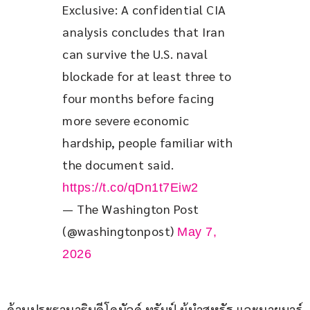
Exclusive: A confidential CIA 
analysis concludes that Iran 
can survive the U.S. naval 
blockade for at least three to 
four months before facing 
more severe economic 
hardship, people familiar with 
the document said. 
https://t.co/qDn1t7Eiw2
— The Washington Post
(@washingtonpost)
May 7,
2026
ด้านประธานาธิบดีโดนัลด์ ทรัมป์ ผู้นำสหรัฐ และนายมาร์