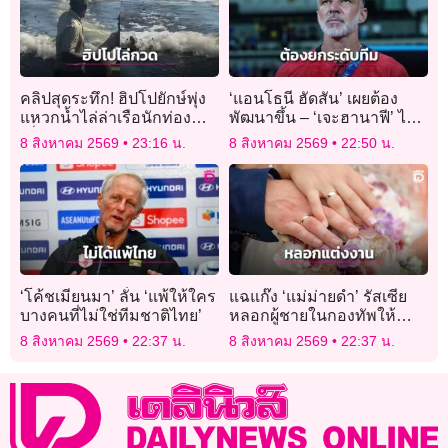
คลิปสุดระทึก! ฮิปโปยักษ์พุ่ง
‘แอนโธนี ฮัดสัน’ เผยต้อง
แหวกน้ำไล่ล่าเรือนักท่อง
พัฒนาขึ้น – ‘เจะฮานาฟี’ ไม่
เที่ยวในบอตสวานา
เครียดยิงจุดโทษ
8 สิงหาคม 2569
23:16 น.
8 สิงหาคม 2569
22:50 น.
‘โค้ชเมียนมา’ ลั่น ‘แพ้ให้ใคร
แฉแก๊ง ‘แม่ม่ายดำ’ รัสเซีย
บางคนที่ไม่ใช่ทีมชาติไทย’
หลอกผู้ชายในกองทัพให้
แต่งงาน หวังฮุบเงินชดเชย
8 สิงหาคม 2569
22:37 น.
8 สิงหาคม 2569
22:37 น.
การเสียชีวิต