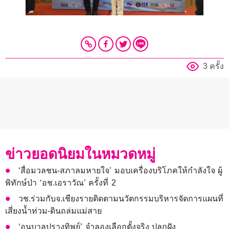
3 ครั้ง
ข่าวยอดนิยมในหมวดหมู่
‘สื่อมวลชน-สภาลมหายใจ’ มอบเครื่องบริโภคให้กำลังใจ ผู้
พิทักษ์ป่า ‘อช.เอราวัณ’ ครั้งที่ 2
วช.ร่วมกับจ.เชียงรายติดตามนวัตกรรมบริหารจัดการแผนที่
เสี่ยงน้ำท่วม-ดินถล่มแม่สาย
‘อนุบาลปรางทิพย์’ จำลองเลือกตั้งจริง ปลูกฝัง