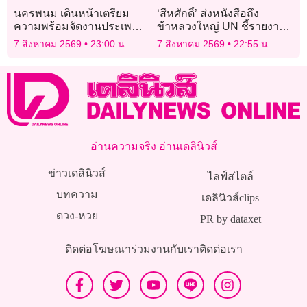
นครพนม เดินหน้าเตรียม
‘สีหศักดิ์’ ส่งหนังสือถึง
ความพร้อมจัดงานประเพณี
ข้าหลวงใหญ่ UN ชี้รายงาน
ไหลเรือไฟ ประจำปี 2569
‘ทอม แอนดรูวส์’ บิดเบือนปม
7 สิงหาคม 2569
23:00 น.
7 สิงหาคม 2569
22:55 น.
ไทย-กัมพูชา
อ่านความจริง อ่านเดลินิวส์
ข่าวเดลินิวส์
ไลฟ์สไตล์
บทความ
เดลินิวส์clips
ดวง-หวย
PR by dataxet
ติดต่อโฆษณา
ร่วมงานกับเรา
ติดต่อเรา