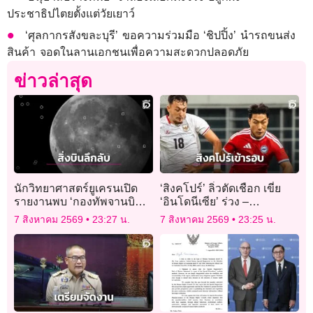
ประชาธิปไตยตั้งแต่วัยเยาว์
‘ศุลกากรสังขละบุรี’ ขอความร่วมมือ ‘ชิปปิ้ง’ นำรถขนส่ง
สินค้า จอดในลานเอกชนเพื่อความสะดวกปลอดภัย
ข่าวล่าสุด
นักวิทยาศาสตร์ยูเครนเปิด
‘สิงคโปร์’ ลิ่วตัดเชือก เขี่ย
รายงานพบ ‘กองทัพจานบิน’
‘อินโดนีเซีย’ ร่วง –
ใกล้ดวงจันทร์
‘เวียดนาม’ แชมป์กลุ่ม
7 สิงหาคม 2569
23:27 น.
7 สิงหาคม 2569
23:25 น.