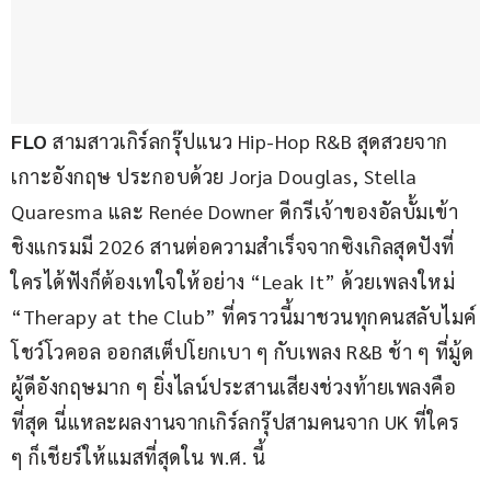
FLO 
สามสาวเกิร์ลกรุ๊ปแนว Hip-Hop R&B สุดสวยจาก
เกาะอังกฤษ ประกอบด้วย Jorja Douglas, Stella 
Quaresma และ Renée Downer ดีกรีเจ้าของอัลบั้มเข้า
ชิงแกรมมี 2026 สานต่อความสำเร็จจากซิงเกิลสุดปังที่
ใครได้ฟังก็ต้องเทใจให้อย่าง “Leak It” ด้วยเพลงใหม่ 
“Therapy at the Club” ที่คราวนี้มาชวนทุกคนสลับไมค์
โชว์โวคอล ออกสเต็ปโยกเบา ๆ กับเพลง R&B ช้า ๆ ที่มู้ด
ผู้ดีอังกฤษมาก ๆ ยิ่งไลน์ประสานเสียงช่วงท้ายเพลงคือ
ที่สุด นี่แหละผลงานจากเกิร์ลกรุ๊ปสามคนจาก UK ที่ใคร 
ๆ ก็เชียร์ให้แมสที่สุดใน พ.ศ. นี้