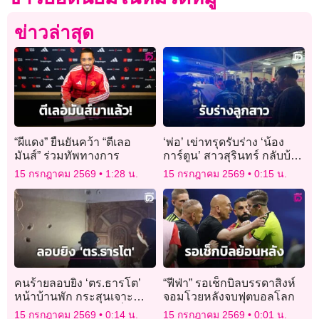
ข่าวล่าสุด
“ผีแดง” ยืนยันคว้า “ตีเลอ
‘พ่อ’ เข่าทรุดรับร่าง ‘น้อง
มันส์” ร่วมทัพทางการ
การ์ตูน’ สาวสุรินทร์ กลับบ้าน
เกิด หลังประสบเหตุ
15 กรกฎาคม 2569
1:28 น.
15 กรกฎาคม 2569
0:15 น.
โศกนาฏกรรมไฟไหม้โรง
เบียร์
คนร้ายลอบยิง ‘ตร.ธารโต’
“ฟีฟ่า” รอเช็กบิลบรรดาสิงห์
หน้าบ้านพัก กระสุนเจาะ
จอมโวยหลังจบฟุตบอลโลก
กำแพงพรุน โชคดีไร้เจ็บ-ดับ
15 กรกฎาคม 2569
0:14 น.
15 กรกฎาคม 2569
0:01 น.