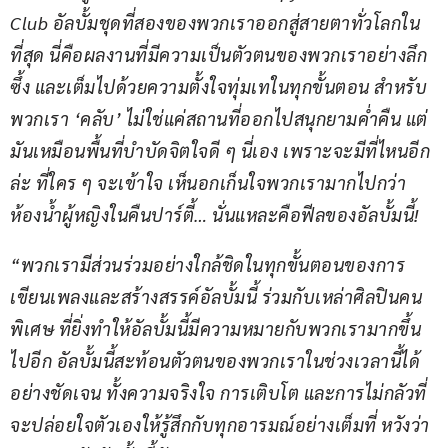
Club 
อัลบั้มชุดที่สองของพวกเราออกสู่สายตาทั่วโลกใน
ที่สุด นี่คือผลงานที่มีความเป็นตัวตนของพวกเราอย่างลึก
ซึ้ง และเต็มไปด้วยความตั้งใจทุ่มเทในทุกขั้นตอน สำหรับ
พวกเรา
 ‘
คลับ
’ 
ไม่ใช่แค่สถานที่ออกไปสนุกยามค่ำคืน แต่
มันเหมือนพื้นที่บำบัดจิตใจดี ๆ นี่เอง เพราะจะมีที่ไหนอีก
ล่ะ ที่ใคร ๆ จะเข้าใจ เห็นอกเก็นใจพวกเรามากไปกว่า
ห้องน้ำผู้หญิงในคืนปาร์ตี้… นั่นแหละคือฟีลของอัลบั้มนี้!
“
พวกเรามีส่วนร่วมอย่างใกล้ชิดในทุกขั้นตอนของการ
เขียนเพลงและสร้างสรรค์อัลบั้มนี้ ร่วมกับเหล่าศิลปินคน
พิเศษ ที่ยิ่งทำให้อัลบั้มนี้มีความหมายกับพวกเรามากขึ้น
ไปอีก อัลบั้มนี้สะท้อนตัวตนของพวกเราในช่วงเวลานี้ได้
อย่างชัดเจน ทั้งความจริงใจ การเติบโต และการไม่กลัวที่
จะปล่อยใจตัวเองให้รู้สึกกับทุกอารมณ์อย่างเต็มที่ หวังว่า