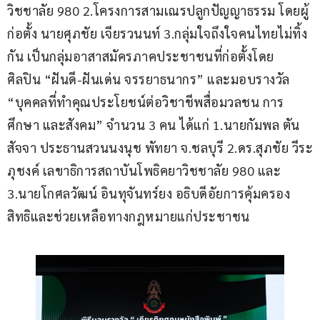
วิชชาลัย 980 2.โครงการสามเณรปลูกปัญญาธรรม โดยผู้
ก่อตั้ง นายศุภชัย เจียรวนนท์ 3.กลุ่มใจถึงใจคนไทยไม่ทิ้ง
กัน เป็นกลุ่มอาสาสมัครภาคประชาชนที่ก่อตั้งโดย 
ศิลปิน “ฝันดี-ฝันเด่น จรรยาธนากร” และมอบรางวัล 
“บุคคลที่ทำคุณประโยชน์ต่อวิชาชีพสื่อมวลชน การ
ศึกษา และสังคม” จำนวน 3 คน ได้แก่ 1.นายกัมพล ตัน
สัจจา ประธานสวนนงนุช พัทยา จ.ชลบุรี 2.ดร.สุภชัย วีระ
ภุชงค์ เลขาธิการสถาบันโพธิคยาวิชชาลัย 980 และ 
3.นายโกศลวัฒน์ อินทุจันทร์ยง อธิบดีอัยการคุ้มครอง
สิทธิและช่วยเหลือทางกฎหมายแก่ประชาชน