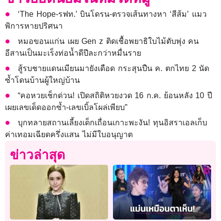
‘The Hope-รฟท.’ บินโดรน-ตรวจเส้นทางหา ‘สีส้ม’ แมว
พิการหายปริศนา
หมอขอนแก่น เผย Gen z ติดเชื้อพยาธิใบไม้ตับพุ่ง คน
อีสานเป็นมะเร็งท่อน้ำดีปีละกว่าหมื่นราย
สู้รบชายแดนเมียนมายังเดือด กระสุนปืน ค. ตกไทย 2 นัด
ซ้ำโดนบ้านผู้ใหญ่บ้าน
“คอหวยเช็กด่วน! เปิดสถิติหวยงวด 16 ก.ค. ย้อนหลัง 10 ปี
เผยเลขเด็ดออกซ้ำ-เลขเบิ้ลโผล่เพียบ”
บุกทลายสถานเลี้ยงเด็กเถื่อนเกาะพะงัน! ทุนอิสราเอลเก็บ
ค่าเทอมเฉียดครึ่งแสน ไม่มีใบอนุญาต
ข่าวล่าสุด