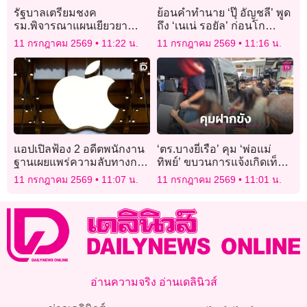
รัฐบาลเตรียมชงค
ย้อนคำทำนาย ‘ปุ๊ อัญชลี’ พูด
รม.พิจารณาแผนเยียวยา
ถึง ‘เนเน่ รอยัล’ ก่อนโก
เกษตรกรอีสาน แก้ผลกระทบ
อินเตอร์สะเทือนเวทีระดับ
11 กรกฎาคม 2569
11:22 น.
11 กรกฎาคม 2569
11:16 น.
8 โครงการรัฐ
โลก
แอปเปิลฟ้อง 2 อดีตพนักงาน
‘ตร.บางยี่เรือ’ คุม ‘พ่อแม่
ฐานเผยแพร่ความลับทางการ
ทิพย์’ ขบวนการแจ้งเกิดเท็จ
ค้าให้ “โอเพนเอไอ”
27 คน ฝากขัง ‘ศาลอาญาคดี
11 กรกฎาคม 2569
11:07 น.
11 กรกฎาคม 2569
11:01 น.
ทุจริต’
อ่านความจริง อ่านเดลินิวส์