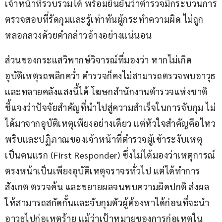
เจ้าหน้าที่รวบรวมได้ พร้อมยืนยันว่าตำรวจมีกระบวนการ
ตรวจสอบที่รัดกุมและรู้เท่าทันผู้กระทำความผิด ไม่ถูก
หลอกลวงด้วยคำกล่าวอ้างอย่างแน่นอน
ส่วนของกระแสวิพากษ์วิจารณ์ที่มองว่า หากไม่เกิด
อุบัติเหตุรถพลิกคว่ำ ตำรวจก็คงไม่สามารถตรวจพบอาวุธ
และทลายคลังแสงนี้ได้ โฆษกสำนักงานตำรวจแห่งชาติ 
ชี้แจงว่าปัจจัยสำคัญที่นำไปสู่ความสำเร็จในการจับกุม ไม่
ได้มาจากอุบัติเหตุเพียงอย่างเดียว แต่หัวใจสำคัญคือไหว
พริบและปฏิภาณของเจ้าหน้าที่ตำรวจผู้เข้าระงับเหตุ
เป็นคนแรก (First Responder) ซึ่งไม่ได้มองว่าเหตุการณ์
ตรงหน้าเป็นเพียงอุบัติเหตุจราจรทั่วไป แต่ได้ทำการ
สังเกต ตรวจค้น และขยายผลจนพบความผิดปกติ ส่งผล
ให้สามารถสกัดกั้นและจับกุมตัวผู้ต้องหาได้ก่อนที่จะนำ
อาวุธไปก่อเหตุร้าย แม้ว่าเป้าหมายของการก่อเหตุใน