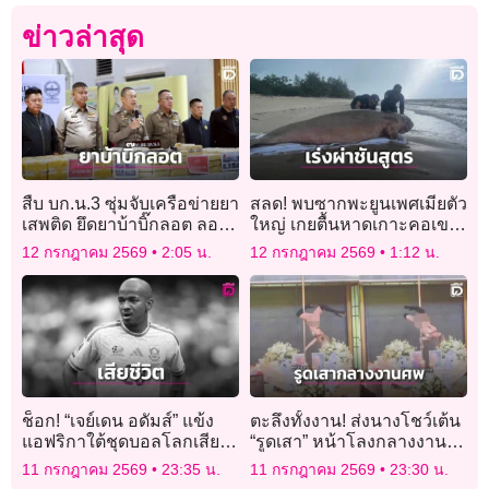
ข่าวล่าสุด
สืบ บก.น.3 ซุ่มจับเครือข่ายยา
สลด! พบซากพะยูนเพศเมียตัว
เสพติด ยึดยาบ้าบิ๊กลอต ลอบ
ใหญ่ เกยตื้นหาดเกาะคอเขา
ขนเข้ากรุง
พังงา เร่งผ่าชันสูตรหาสาเหตุ
12 กรกฎาคม 2569
2:05 น.
12 กรกฎาคม 2569
1:12 น.
ช็อก! “เจย์เดน อดัมส์” แข้ง
ตะลึงทั้งงาน! ส่งนางโชว์เต้น
แอฟริกาใต้ชุดบอลโลกเสีย
“รูดเสา” หน้าโลงกลางงาน
ชีวิต
พิธีศพเจ้าของบาร์เก่าย่าน
11 กรกฎาคม 2569
23:35 น.
11 กรกฎาคม 2569
23:30 น.
“โคมแดง”