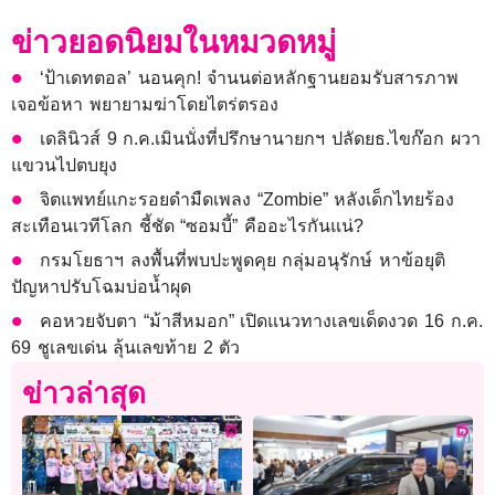
ข่าวยอดนิยมในหมวดหมู่
‘ป้าเดทตอล’ นอนคุก! จำนนต่อหลักฐานยอมรับสารภาพ
เจอข้อหา พยายามฆ่าโดยไตร่ตรอง
เดลินิวส์ 9 ก.ค.เมินนั่งที่ปรึกษานายกฯ ปลัดยธ.ไขก๊อก ผวา
แขวนไปตบยุง
จิตแพทย์แกะรอยดำมืดเพลง “Zombie” หลังเด็กไทยร้อง
สะเทือนเวทีโลก ชี้ชัด “ซอมบี้” คืออะไรกันแน่?
กรมโยธาฯ ลงพื้นที่พบปะพูดคุย กลุ่มอนุรักษ์ หาข้อยุติ
ปัญหาปรับโฉมบ่อน้ำผุด
คอหวยจับตา “ม้าสีหมอก” เปิดแนวทางเลขเด็ดงวด 16 ก.ค.
69 ชูเลขเด่น ลุ้นเลขท้าย 2 ตัว
ข่าวล่าสุด