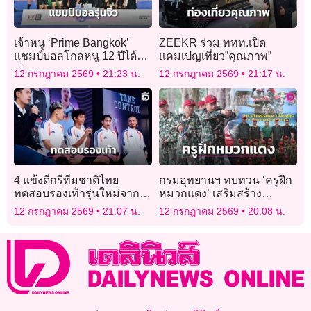
เจ้าหนู ‘Prime Bangkok’
ZEEKR ร่วม ททท.เปิด
แชมป์บอลโกลหนู 12 ปีได้ไป
แคมเปญเที่ยว”คุณภาพ”
ญี่ปุ่น
12 กรกฎาคม 2569
21:23 น.
12 กรกฎาคม 2569
21:17 น.
4 แข้งดีกรีทีมชาติไทย
กรมอุทยานฯ ทบทวน ‘ครูฝึก
ทดสอบรองเท้ารุ่นใหม่จาก
หมวกแดง’ เสริมสร้าง
แบรนด์ดัง
ประสิทธิภาพงานลาด
12 กรกฎาคม 2569
21:07 น.
12 กรกฎาคม 2569
20:08 น.
ตระเวนเชิงคุณภาพ