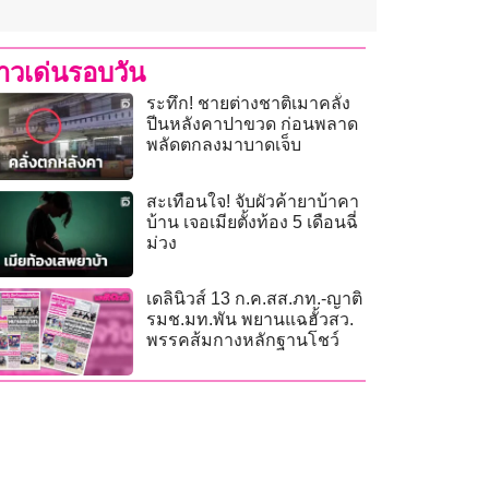
่าวเด่นรอบวัน
ระทึก! ชายต่างชาติเมาคลั่ง
ปีนหลังคาปาขวด ก่อนพลาด
พลัดตกลงมาบาดเจ็บ
สะเทือนใจ! จับผัวค้ายาบ้าคา
บ้าน เจอเมียตั้งท้อง 5 เดือนฉี่
ม่วง
เดลินิวส์ 13 ก.ค.สส.ภท.-ญาติ
รมช.มท.พัน พยานแฉฮั้วสว.
พรรคส้มกางหลักฐานโชว์