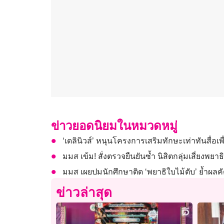
ข่าวยอดนิยมในหมวดหมู่
‘เดลินิวส์’ หนุนโครงการเสริมทักษะเท่าทันสื่อเพื่
มมส เข้ม! สั่งตรวจยืนยันซ้ำ นิสิตกลุ่มเสี่ยง
มมส เผยปมนักศึกษาติด ‘พยาธิใบไม้ตับ’ ย้ำผลค
ข่าวล่าสุด