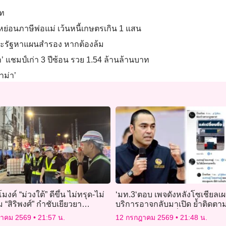
าท
ย่อนภาษีพ่อแม่ เว้นหนี้เกษตรเกิน 1 แสน
แนะรัฐหาแผนสำรอง หากต้องล้ม
ยา’ แชมป์เก่า 3 ปีซ้อน รวย 1.54 ล้านล้านบาท
าม่า’
ุโมงค์ “ม่วงใต้” ดีขึ้น ไม่ทรุด-ไม่
‘มท.3‘ตอบ เพจดังหลังโซเชียล
่ม “สิริพงศ์” กำชับเยียวยา
บริการอาจกลับมาเปิด ย้ำติดตาม
ชนให้ครบ
บังคับใช้ ก.ม.ต่อเนื่อง
ฎาคม 2569
21:57 น.
12 กรกฎาคม 2569
21:48 น.