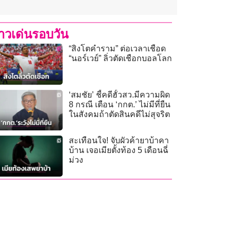
่าวเด่นรอบวัน
“สิงโตคำราม” ต่อเวลาเชือด
“นอร์เวย์” ลิ่วตัดเชือกบอลโลก
‘สมชัย’ ชี้คดีฮั้วสว.มีความผิด
8 กรณี เตือน ‘กกต.’ ไม่มีที่ยืน
ในสังคมถ้าตัดสินคดีไม่สุจริต
สะเทือนใจ! จับผัวค้ายาบ้าคา
บ้าน เจอเมียตั้งท้อง 5 เดือนฉี่
ม่วง