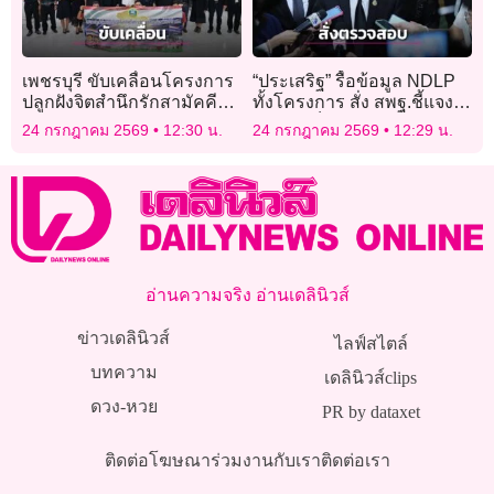
เพชรบุรี ขับเคลื่อนโครงการ
“ประเสริฐ” รื้อข้อมูล NDLP
ปลูกฝังจิตสำนึกรักสามัคคีส่ง
ทั้งโครงการ สั่ง สพฐ.ชี้แจง
เสริมความปรองดอง ประจำ
ทุกประเด็น ปมจ้างที่ปรึกษา
24 กรกฎาคม 2569
12:30 น.
24 กรกฎาคม 2569
12:29 น.
ปี 2569
475 คน
อ่านความจริง อ่านเดลินิวส์
ข่าวเดลินิวส์
ไลฟ์สไตล์
บทความ
เดลินิวส์clips
ดวง-หวย
PR by dataxet
ติดต่อโฆษณา
ร่วมงานกับเรา
ติดต่อเรา