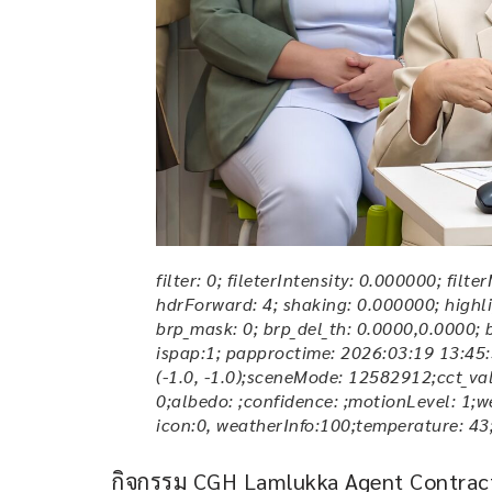
filter: 0; fileterIntensity: 0.000000; fil
hdrForward: 4; shaking: 0.000000; highlig
brp_mask: 0; brp_del_th: 0.0000,0.0000; 
ispap:1; papproctime: 2026:03:19 13:45:
(-1.0, -1.0);sceneMode: 12582912;cct_valu
0;albedo: ;confidence: ;motionLevel: 1;w
icon:0, weatherInfo:100;temperature: 43;
กิจกรรม CGH Lamlukka Agent Contract 2