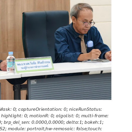
terMask: 0; captureOrientation: 0; niceRunStatus:
ighlight: 0; motionR: 0; algolist: 0; multi-frame:
0; brp_del_sen: 0.0000,0.0000; delta:1; bokeh:1;
52; module: portrait;hw-remosaic: false;touch: