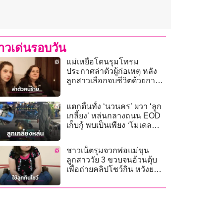
่าวเด่นรอบวัน
แม่เหยื่อโดนรุมโทรม
ประกาศล่าตัวผู้ก่อเหตุ หลัง
ลูกสาวเลือกจบชีวิตด้วยกา
รุณยฆาต
แตกตื่นทั้ง ‘นวนคร’ ผวา ‘ลูก
เกลี้ยง’ หล่นกลางถนน EOD
เก็บกู้ พบเป็นเพียง ‘โมเดล
ระเบิด M67’
ชาวเน็ตรุมจวกพ่อแม่ขุน
ลูกสาววัย 3 ขวบจนอ้วนตุ้บ
เพื่อถ่ายคลิปโชว์กิน หวังยอด
วิวโซเชียล