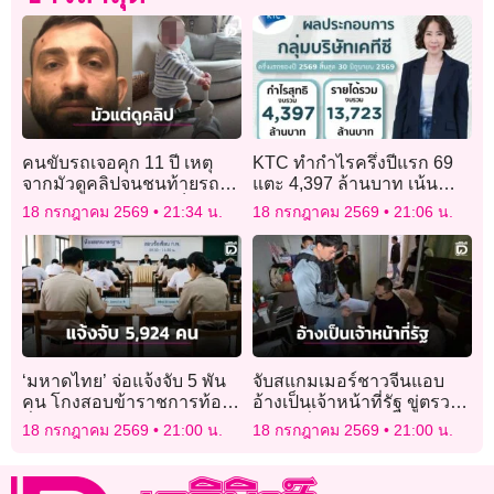
คนขับรถเจอคุก 11 ปี เหตุ
KTC ทำกำไรครึ่งปีแรก 69
จากมัวดูคลิปจนชนท้ายรถ
แตะ 4,397 ล้านบาท เน้น
แม่ลูกอ่อน คร่าชีวิตเด็กน้อย
คุณภาพมากกว่าปริมาณ
18 กรกฎาคม 2569
21:34 น.
18 กรกฎาคม 2569
21:06 น.
วัย 20 เดือน
‘มหาดไทย’ จ่อแจ้งจับ 5 พัน
จับสแกมเมอร์ชาวจีนแอบ
คน โกงสอบข้าราชการท้อง
อ้างเป็นเจ้าหน้าที่รัฐ ขู่ตรวจ
ถิ่น
สอบเหยื่อสูญเงินกว่า 15 ล้าน
18 กรกฎาคม 2569
21:00 น.
18 กรกฎาคม 2569
21:00 น.
บาท