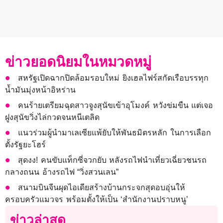
ข่าวยอดนิยมในหมวดหมู่
สหรัฐเปิดฉากปิดล้อมรอบใหม่ ยิงเฮลไฟร์สกัดเรือบรรทุก
น้ำมันมุ่งหน้าอิหร่าน
คนร้ายเตรียมฉุดสาวจูงสุนัขเข้าอุโมงค์ หวังข่มขืน แต่เจอ
ฝูงสุนัขวิ่งไล่กวดจนหนีเตลิด
แนวร่วมผู้นำมาเลเซียแพ้ยับให้พันธมิตรหลัก ในการเลือก
ตั้งรัฐยะโฮร์
สุดงง! คนขับแท็กซี่จวกยับ หลังรถไฟนำเที่ยวเฉี่ยวชนรถ
กลางถนน อ้างรถไฟ “วิ่งสวนเลน”
สนามบินจีนผุดไอเดียสร้างบ้านกระจกสุดอบอุ่นให้
ครอบครัวแมวจร พร้อมตั้งให้เป็น ‘สำนักงานปราบหนู’
ข่าวล่าสุด