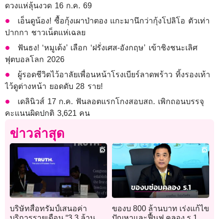
ดวงแห่ลุ้นงวด 16 ก.ค. 69
เอ็นดูน้อง! ซื้อกุ้งเผาป่าตอง แกะมานึกว่ากุ้งโปลิโอ ตัวเท่า
ปากกา ชาวเน็ตแห่เฉลย
ฟันธง! ‘หมูเด้ง’ เลือก ‘ฝรั่งเศส-อังกฤษ’ เข้าชิงชนะเลิศ
ฟุตบอลโลก 2026
ผู้รอดชีวิตไว้อาลัยเพื่อนหน้าโรงเบียร์ลาดพร้าว ทิ้งรองเท้า
ไว้ดูต่างหน้า ยอดดับ 28 ราย!
เดลินิวส์ 17 ก.ค. ฟันลอตแรกโกงสอบสถ. เพิกถอนบรรจุ
คะแนนผิดปกติ 3,621 คน
ข่าวล่าสุด
บริษัทสื่อทรัมป์เสนอค่า
ของบ 800 ล้านบาท เร่งแก้ไข
บริการรายเดือน “3.3 ล้าน
ปัญหาและฟื้นฟู คลอง ร.1