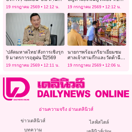
บาท” เพื่อเข้าถึงโพสต์เร็ว
ตามคำสั่ง”นายกฯ”
19 กรกฎาคม 2569
12:12 น.
19 กรกฎาคม 2569
12:12 น.
ที่สุด
‘ปลัดมหาดไทย‘สั่งการเชิงรุก
นายกฯพร้อมภริยาเยี่ยมชม
9 มาตรการฤดูฝน ปี2569
ศาลเจ้าสามก๊กและวัดต้าฉือ
ก่อนเย็นพบเอกชนใหญ่ 2
19 กรกฎาคม 2569
12:11 น.
19 กรกฎาคม 2569
12:06 น.
ราย
อ่านความจริง อ่านเดลินิวส์
ข่าวเดลินิวส์
ไลฟ์สไตล์
บทความ
เดลินิวส์clips