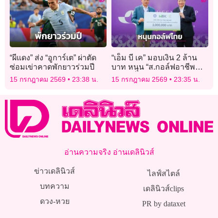
“ผีแดง” ส่ง “อูการ์เต” ผ่าตัด
“เอ็ม บี เค” มอบเงิน 2 ล้าน
ซ่อมเข่าคาดพักยาวร่วมปี
บาท หนุน “ส.กอล์ฟอาชีพ
ไทย” เพื่อร่วมพัฒนาวงการ
15 กรกฎาคม 2569
23:38 น.
15 กรกฎาคม 2569
23:35 น.
กอล์ฟไทย
อ่านความจริง อ่านเดลินิวส์
ข่าวเดลินิวส์
ไลฟ์สไตล์
บทความ
เดลินิวส์clips
ดวง-หวย
PR by dataxet