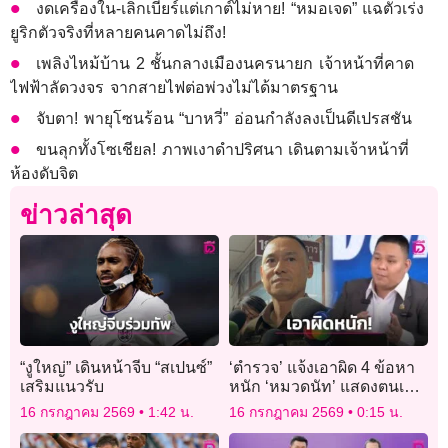
งดเครื่องใน-เลิกเบียร์แต่เกาต์ไม่หาย! “หมอเจด” แฉตัวเร่ง
ยูริกตัวจริงที่หลายคนคาดไม่ถึง!
เพลิงไหม้บ้าน 2 ชั้นกลางเมืองนครนายก เจ้าหน้าที่คาด
ไฟฟ้าลัดวงจร จากสายไฟต่อพ่วงไม่ได้มาตรฐาน
จับตา! พายุโซนร้อน “บาหวี่” อ่อนกำลังลงเป็นดีเปรสชัน
ขนลุกทั้งโซเชียล! ภาพเงาดำปริศนา เดินตามเจ้าหน้าที่
ห้องดับจิต
ข่าวล่าสุด
“งูใหญ่” เดินหน้าจีบ “สเปนซ์”
‘ตำรวจ’ แจ้งเอาผิด 4 ข้อหา
เสริมแนวรับ
หนัก ‘หมวดนัท’ แสดงตนเป็น
เจ้าพนักงาน-ใช้วิทยุ-ไขข่าว
16 กรกฎาคม 2569
1:42 น.
16 กรกฎาคม 2569
0:15 น.
ลือ-เสื้อเกราะ