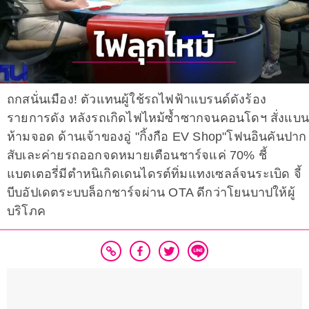
ถกสนั่นเมือง! ตัวแทนผู้ใช้รถไฟฟ้าแบรนด์ดังร้อง
รายการดัง หลังรถเกิดไฟไหม้ซ้ำซากจนคอนโดฯ สั่งแบน
ห้ามจอด ด้านเจ้าของอู่ "กิ้งกือ EV Shop"โฟนอินคันปาก
สับเละค่ายรถออกจดหมายเตือนชาร์จแค่ 70% ชี้
แบตเตอรี่มีตำหนิเกิดเดนไดรต์ทิ่มแทงเซลล์จนระเบิด จี้
บีบอัปเดตระบบล็อกชาร์จผ่าน OTA ดีกว่าโยนบาปให้ผู้
บริโภค