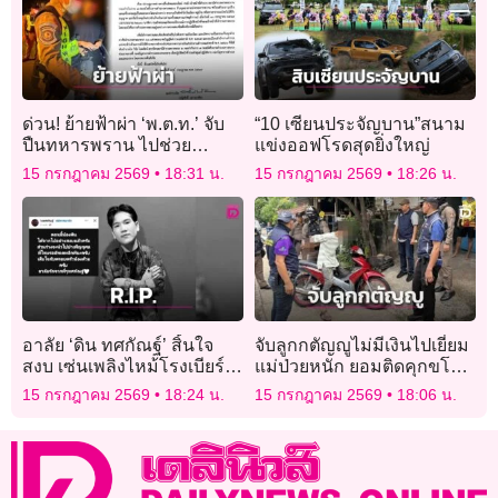
ด่วน! ย้ายฟ้าผ่า ‘พ.ต.ท.’ จับ
“10 เซียนประจัญบาน”สนาม
ปืนทหารพราน ไปช่วย
แข่งออฟโรดสุดยิ่งใหญ่
ราชการ บช.ก. โดยขาดจาก
15 กรกฎาคม 2569
18:31 น.
15 กรกฎาคม 2569
18:26 น.
ต้นสังกัด
อาลัย ‘ดิน ทศกัณฐ์’ สิ้นใจ
จับลูกกตัญญูไม่มีเงินไปเยี่ยม
สงบ เซ่นเพลิงไหม้โรงเบียร์
แม่ป่วยหนัก ยอมติดคุกขโมย
ลาดพร้าว ยอดตายพุ่ง 33 ศพ!
มอเตอร์ไซค์ไปหาแม่
15 กรกฎาคม 2569
18:24 น.
15 กรกฎาคม 2569
18:06 น.