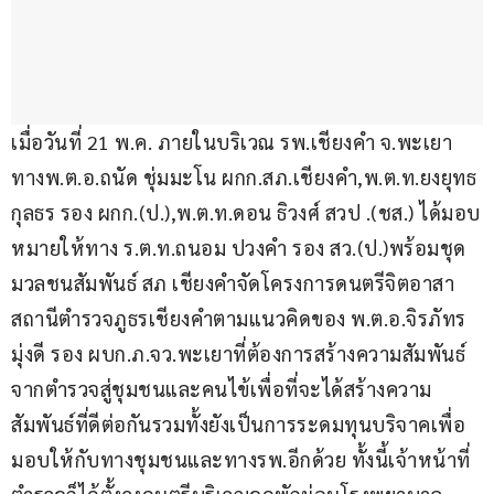
เมื่อวันที่ 21 พ.ค. ภายในบริเวณ รพ.เชียงคำ จ.พะเยา 
ทางพ.ต.อ.ถนัด ชุ่มมะโน ผกก.สภ.เชียงคำ,พ.ต.ท.ยงยุทธ 
กุลธร รอง ผกก.(ป.),พ.ต.ท.ดอน ธิวงศ์ สวป .(ชส.) ได้มอบ
หมายให้ทาง ร.ต.ท.ถนอม ปวงคำ รอง สว.(ป.)พร้อมชุด
มวลชนสัมพันธ์ สภ เชียงคำจัดโครงการดนตรีจิตอาสา
สถานีตำรวจภูธรเชียงคำตามแนวคิดของ พ.ต.อ.จิรภัทร 
มุ่งดี รอง ผบก.ภ.จว.พะเยาที่ต้องการสร้างความสัมพันธ์
จากตำรวจสู่ชุมชนและคนไข้เพื่อที่จะได้สร้างความ
สัมพันธ์ที่ดีต่อกันรวมทั้งยังเป็นการระดมทุนบริจาคเพื่อ
มอบให้กับทางชุมชนและทางรพ.อีกด้วย ทั้งนี้เจ้าหน้าที่