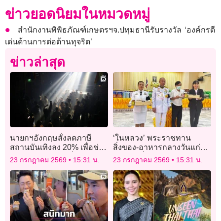
ข่าวยอดนิยมในหมวดหมู่
สำนักงานพิพิธภัณฑ์เกษตรฯจ.ปทุมธานีรับรางวัล ‘องค์กรดี
เด่นด้านการต่อต้านทุจริต’
ข่าวล่าสุด
นายกฯอังกฤษสั่งลดภาษี
‘ในหลวง’ พระราชทาน
สถานบันเทิงลง 20% เพื่อช่วย
สิ่งของ-อาหารกลางวันแก่ผู้
เหลือธุรกิจขนาดเล็ก
สูงอายุ เนื่องในวันเฉลิม
23 กรกฎาคม 2569
15:31 น.
23 กรกฎาคม 2569
15:31 น.
พระชนมพรรษา