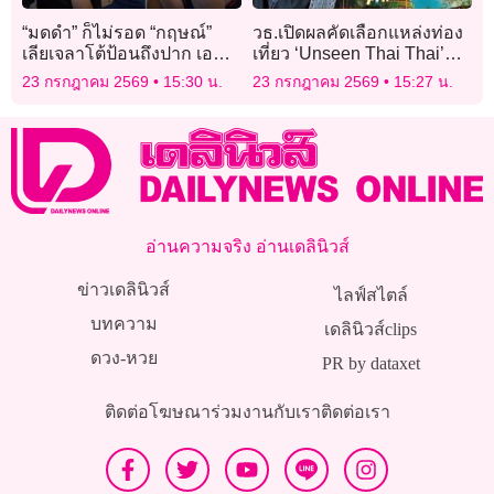
“มดดำ” ก็ไม่รอด “กฤษณ์”
วธ.เปิดผลคัดเลือกแหล่งท่อง
เลียเจลาโต้ป้อนถึงปาก เอฟซี
เที่ยว ‘Unseen Thai Thai’
แห่เมนต์หลากหลายแง่มุม!
เผยเสน่ห์วัฒนธรรม 76
23 กรกฎาคม 2569
15:30 น.
23 กรกฎาคม 2569
15:27 น.
จังหวัด
อ่านความจริง อ่านเดลินิวส์
ข่าวเดลินิวส์
ไลฟ์สไตล์
บทความ
เดลินิวส์clips
ดวง-หวย
PR by dataxet
ติดต่อโฆษณา
ร่วมงานกับเรา
ติดต่อเรา