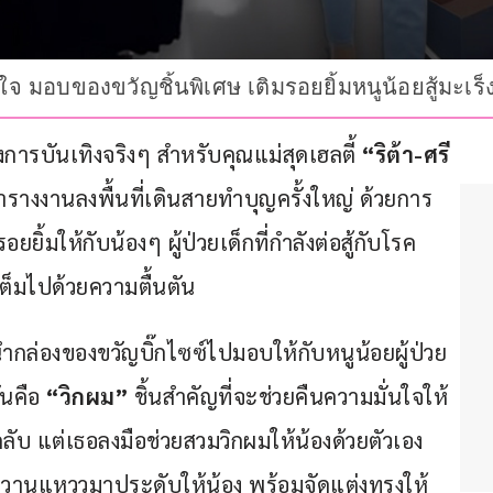
ังใจ มอบของขวัญชิ้นพิเศษ เติมรอยยิ้มหนูน้อยสู้มะเ
การบันเทิงจริงๆ สำหรับคุณแม่สุดเฮลตี้ 
“ริต้า-ศรี
ตารางงานลงพื้นที่เดินสายทำบุญครั้งใหญ่ ด้วยการ
ิ้มให้กับน้องๆ ผู้ป่วยเด็กที่กำลังต่อสู้กับโรค
เต็มไปด้วยความตื้นตัน
นำกล่องของขวัญบิ๊กไซซ์ไปมอบให้กับหนูน้อยผู้ป่วย
้นคือ 
“วิกผม”
 ชิ้นสำคัญที่จะช่วยคืนความมั่นใจให้
วกลับ แต่เธอลงมือช่วยสวมวิกผมให้น้องด้วยตัวเอง 
ูหวานแหววมาประดับให้น้อง พร้อมจัดแต่งทรงให้