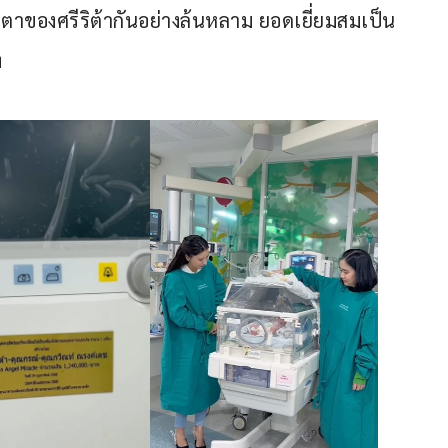
าของศรีริต้ากันอย่างล้นหลาม ยอดเยี่ยมสมเป็น
ง