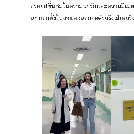
อวยยศชื่นชมในความน่ารักและความมีเมตต
นางเอกทั้งในจอและนอกจอตัวจริงเสียงจริ