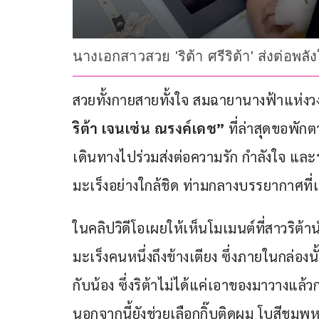
นางเอกสาวสวย 'ริต้า ศรีริต้า' ส่งต่อพล
สวยทั้งกายสายทั้งใจ สมฉายานางฟ้าแห่งวง
ริต้า เจนเซ่น ณรงค์เดช”
 ที่ล่าสุดขอพัก
เดินทางไปร่วมส่งต่อความรัก กำลังใจ และรอยย
มะเร็งอย่างใกล้ชิด ท่ามกลางบรรยากาศที่
ในคลิปวิดีโอเผยให้เห็นโมเมนต์ที่สาวริต้า
มะเร็งคนหนึ่งถึงข้างเตียง ซึ่งภายในกล่องนั
กับน้อง ซึ่งริต้าไม่ได้แค่เอาของมาวางแล้
นอกจากนี้ยังช่วยเลือกกิ๊บติดผม โบสีชมพ