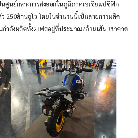
็นศูนย์กลางการส่งออกในภูมิภาคเอเชียแปซิฟิก 
ล้ว 250ล้านยูโร โดยในจำนวนนี้เป็นสายการผลิต
กำลังผลิตทั้ง2เฟสอยู่ที่ประมาณ7ล้านเส้น เราคาด