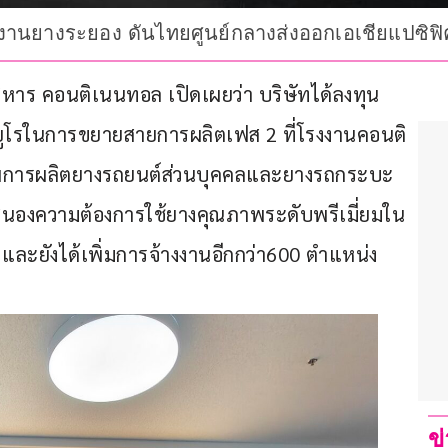
านยางระยอง ดันไทยศูนย์กลางส่งออกเอเชียแปซิฟิค 
ริหาร คอนติเนนทอล เปิดเผยว่า บริษัทได้ลงทุน
ูโรในการขยายสายการผลิตเฟส 2 ที่โรงงานคอนติ
พการผลิตยางรถยนต์ส่วนบุคคลและยางรถกระบะ
ตอบสนองความต้องการใช้ยางคุณภาพระดับพรีเมี่ยมใน
ละยังได้เพิ่มการจ้างงานอีกกว่า600 ตำแหน่ง
ข