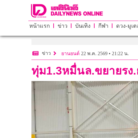
หน้าแรก
ข่าว
บันเทิง
กีฬา
ดวง-มูเตล
ข่าว
ยานยนต์
22 พ.ค. 2569 • 21:22 น.
ทุ่ม1.3หมื่นล.ขยายรง