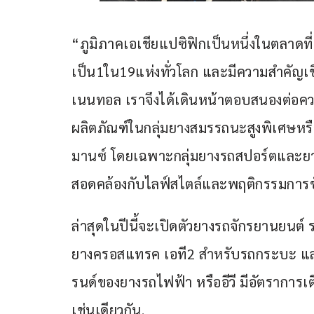
“ภูมิภาคเอเชียแปซิฟิกเป็นหนึ่งในตลาดที
เป็น1ใน19แห่งทั่วโลก และมีความสำคัญเ
เนนทอล เราจึงได้เดินหน้าตอบสนองต่อคว
ผลิตภัณฑ์ในกลุ่มยางสมรรถนะสูงพิเศษหรื
มานซ์ โดยเฉพาะกลุ่มยางรถสปอร์ตและยางสำ
สอดคล้องกับไลฟ์สไตล์และพฤติกรรมการขับ
ล่าสุดในปีนี้จะเปิดตัวยางรถจักรยานยนต์ ร
ยางครอสแทรค เอที2 สำหรับรถกระบะ และเอ
รนด์ของยางรถไฟฟ้า หรืออีวี มีอัตราการเ
เช่นเดียวกัน.