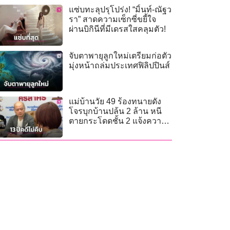
แซ่บทะลุปรุโปร่ง! “มิ้นท์-ณัฐว
รา” สาดความเซ็กซี่ขยี้ใจ
ผ่านบิกินีที่มีเดรสใสคลุมตัว!
จับตาพายุลูกใหม่เตรียมก่อตัว
มุ่งหน้าถล่มประเทศฟิลิปปินส์
แม่บ้านวัย 49 ร้องทนายดัง
โจรบุกบ้านปล้น 2 ล้าน หนี
ตายกระโดดชั้น 2 แจ้งความ
13 ปีคดีไม่คืบ