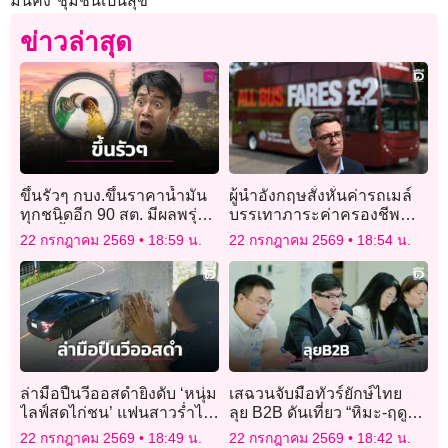
มั่นคง ชุมชนเป็นสุข”
ข่าวล่าสุด
ขึ้นรัวๆ กบง.ขึ้นราคาน้ำมัน
ผู้นำอังกฤษสั่งหั่นค่ารถเมล์
ทุกชนิดอีก 90 สต. มีผลพรุ่งนี้
บรรเทาภาระค่าครองชีพ
2 วันขึ้นแล้ว 1.75 บ.
ประชาชน
22 กรกฎาคม 2569
18:59 น.
22 กรกฎาคม 2569
18:54 น.
ล่ามือปืนวีออสดำยิงดับ ‘หนุ่ม
เสฉวนจับมือทัวร์ยักษ์ไทย
ไลฟ์สดไก่ชน’ แฟนสาวร่ำไห้
ลุย B2B ดันเที่ยว “หิมะ-ฤดู
ใจจะขาด เผยวางแผน
หนาว”
22 กรกฎาคม 2569
18:49 น.
22 กรกฎาคม 2569
18:42 น.