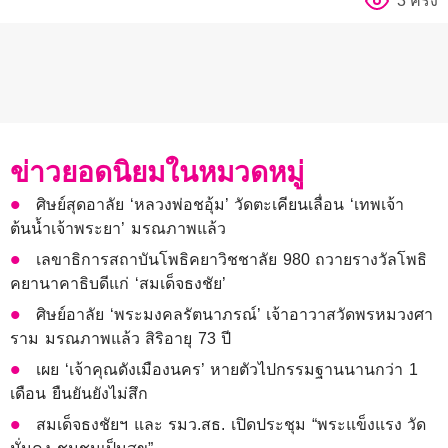
3 ครั้ง
ข่าวยอดนิยมในหมวดหมู่
ศิษย์สุดอาลัย ‘หลวงพ่อชอุ้ม’ วัดตะเคียนเลื่อน ‘เทพเจ้า
ต้นน้ำเจ้าพระยา’ มรณภาพแล้ว
เลขาธิการสถาบันโพธิคยาวิชชาลัย 980 ถวายรางวัลโพธิ
คยานาคาธิบดีแก่ ‘สมเด็จธงชัย’
ศิษย์อาลัย ‘พระมงคลรัตนาภรณ์’ เจ้าอาวาสวัดพรหมวงศา
ราม มรณภาพแล้ว สิริอายุ 73 ปี
เผย ‘เจ้าคุณดังเมืองนคร’ หายตัวไปกรรมฐานนานกว่า 1
เดือน ยืนยันยังไม่สึก
สมเด็จธงชัยฯ และ รมว.สธ. เปิดประชุม “พระแข็งแรง วัด