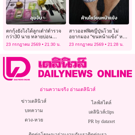
ตกกุ้งยังไงได้ลูกเต๋า!ตำรวจ
สาวออฟฟิศญี่ปุ่นโวย ไม่
กว่า30 นาย ทลายบ่อน
อยากมอง “ขนหน้าแข้ง” หลัง
บังหน้า ตกกุ้งข้างหน้า ไฮโล
รัฐหนุนพนักงานชายสวมขา
23 กรกฎาคม 2569
21:30 น.
23 กรกฎาคม 2569
21:28 น.
พาเพลินข้างหลัง
สั้นสู้คลื่นความร้อน
อ่านความจริง อ่านเดลินิวส์
ข่าวเดลินิวส์
ไลฟ์สไตล์
บทความ
เดลินิวส์clips
ดวง-หวย
PR by dataxet
ติดต่อโฆษณา
ร่วมงานกับเรา
ติดต่อเรา