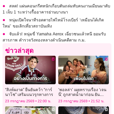
สลด! แผ่นคอนกรีตหนักเกือบตันถล่มทับคนงานเมียนมาดับ
1 เจ็บ 1 ระหว่างรื้ออาคารย่านบางนา
หนุ่มเปิดใจนาทีรอดตายไฟไหม้โรงเบียร์ ‘เหมือนได้เกิด
ใหม่’ ขอเลิกเที่ยวสถาบันเทิง
จับแล้ว! หนุ่มขี่ Yamaha Aerox เฉี่ยวชนแล้วหนี ยอมรับ
สารภาพ ตำรวจวังทองหลางดำเนินคดีตาม ก.ม.
ข่าวล่าสุด
“สิงห์ผงาด” ยืนยันคว้า “การ์
‘พอลล่า’ เผยทราบเรื่อง ‘เจน
นาโช” เสริมแนวรุกทางการ
นี่’ ถูกสาดน้ำมาก่อน ยัน
เพื่อนไม่ได้ทำอะไรผิด-ส่ง
23 กรกฎาคม 2569
22:00 น.
23 กรกฎาคม 2569
21:52 น.
กอดให้กำลังใจ