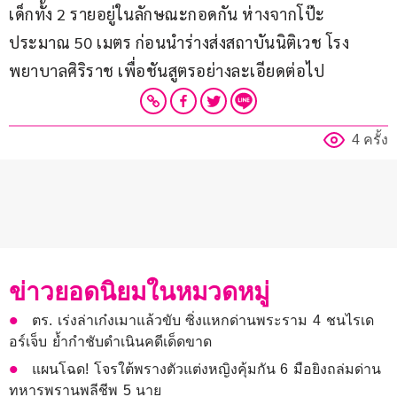
เด็กทั้ง 2 รายอยู่ในลักษณะกอดกัน ห่างจากโป๊ะ
ประมาณ 50 เมตร ก่อนนำร่างส่งสถาบันนิติเวช โรง
พยาบาลศิริราช เพื่อชันสูตรอย่างละเอียดต่อไป
4 ครั้ง
ข่าวยอดนิยมในหมวดหมู่
ตร. เร่งล่าเก๋งเมาแล้วขับ ซิ่งแหกด่านพระราม 4 ชนไรเด
อร์เจ็บ ย้ำกำชับดำเนินคดีเด็ดขาด
แผนโฉด! โจรใต้พรางตัวแต่งหญิงคุ้มกัน 6 มือยิงถล่มด่าน
ทหารพรานพลีชีพ 5 นาย