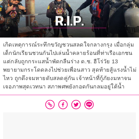
เกิดเหตุการณ์ระทึกขวัญชวนสลดใจกลางกรุง เมื่อกลุ่ม
เด็กนักเรียนชวนกันไปเล่นน้ำคลายร้อนที่ท่าเรือเอกชน
แต่กลับถูกกระแสน้ำพัดกลืนร่าง ด.ช. ฮีโร่วัย 13
พยายามกระโดดลงไปช่วยเพื่อนสาว สุดท้ายสู้แรงน้ำไม่
ไหว ถูกดึงจมหายดับสลดคู่กัน เจ้าหน้าที่กู้ภัยงมหาจน
เจอภาพสุดเวทนา สภาพศพยังกอดกันกลมอยู่ใต้น้ำ