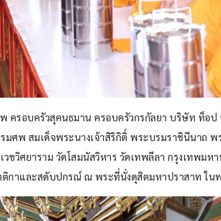
ชีพ ครอบครัวสุคนธมาน ครอบครัวกรกัลยา บริษัท ท็อ
มศพ สมเด็จพระนางเจ้าสิริกิติ์ พระบรมราชินีนาถ 
ังเวชวิศยาราม วัดโสมนัสวิหาร วัดเทพลีลา กรุงเทพมห
มาติกาและสดับปกรณ์ ณ พระที่นั่งดุสิตมหาปราสาท ใ