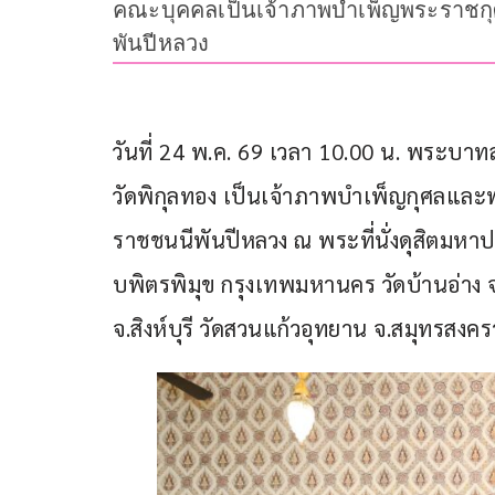
คณะบุคคลเป็นเจ้าภาพบำเพ็ญพระราชกุศ
พันปีหลวง
วันที่ 24 พ.ค. 69 เวลา 10.00 น. พระบ
วัดพิกุลทอง เป็นเจ้าภาพบำเพ็ญกุศลแล
ราชชนนีพันปีหลวง ณ พระที่นั่งดุสิตม
บพิตรพิมุข กรุงเทพมหานคร วัดบ้านอ่าง จ.
จ.สิงห์บุรี วัดสวนแก้วอุทยาน จ.สมุทรสงค