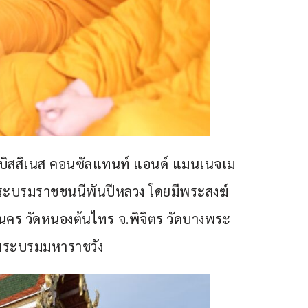
ป บิสสิเนส คอนซัลแทนท์ แอนด์ แมนเนจเม
พระบรมราชชนนีพันปีหลวง โดยมีพระสงฆ์
านคร วัดหนองต้นไทร จ.พิจิตร วัดบางพระ 
นพระบรมมหาราชวัง