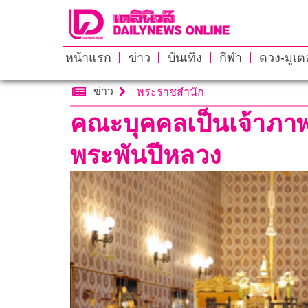
หน้าแรก
ข่าว
บันเทิง
กีฬา
ดวง-มูเตล
ข่าว
พระราชสำนัก
คณะบุคคลเป็นเจ้าภา
พระพันปีหลวง