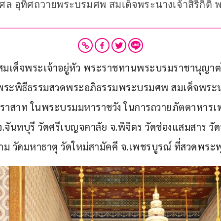
ล อุทิศถวายพระบรมศพ สมเด็จพระนางเจ้าสิริกิติ
าทสมเด็จพระเจ้าอยู่หัว พระราชทานพระบรมราชานุญาต
ะพระพิธีธรรมสวดพระอภิธรรมพระบรมศพ สมเด็จพระนาง
หาปราสาท ในพระบรมมหาราชวัง ในการถวายภัตตาหารเพล
จันทบุรี วัดศรีเบญจคาลัย จ.พิจิตร วัดช่องแสมสาร วัดร
ราม วัดมหาธาตุ วัดใหม่สามัคคี จ.เพชรบูรณ์ ที่สวดพระ