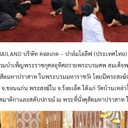
ILAND บริษัท คอลเกต – ปาล์มโอลีฟ (ประเทศไทย) 
มบำเพ็ญพระราชกุศลอุทิศถวายพระบรมศพ สมเด็จพระนา
ดุสิตมหาปราสาท ในพระบรมมหาราชวัง โดยมีพระสงฆ์จ
.ขอนแก่น พระสงฆ์ใน จ.ร้อยเอ็ด ได้แก่ วัดบ้านเหล่าง
สวดมาติกาและสดับปกรณ์ ณ พระที่นั่งดุสิตมหาปราสา