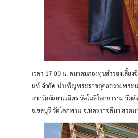
เวลา 17.00 น. สมาคมกองทุนสำรองเลี้ยง
นท์ จำกัด บำเพ็ญพระราชกุศลถวายพระบร
จากวัดกัลยาณมิตร วัดโมลีโลกยาราม วัดส
จ.ชลบุรี วัดโคกพรม จ.นครราชสีมา สวด