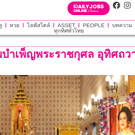
ู
หวย
ไลฟ์สไตล์
ASSET
PEOPLE
บทความ
ทุกทิศทั่วไทย
พบำเพ็ญพระราชกุศล อุทิศถ