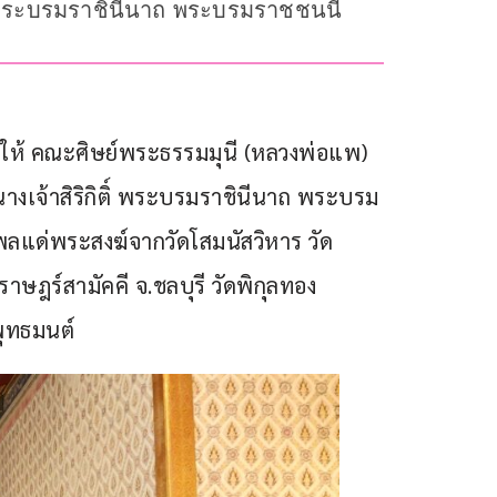
์ พระบรมราชินีนาถ พระบรมราชชนนี
ให้ คณะศิษย์พระธรรมมุนี (หลวงพ่อแพ) 
เจ้าสิริกิติ์ พระบรมราชินีนาถ พระบรม
แด่พระสงฆ์จากวัดโสมนัสวิหาร วัด
าษฎร์สามัคคี จ.ชลบุรี วัดพิกุลทอง 
พุทธมนต์