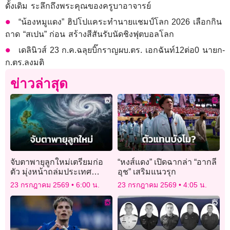
ดั้งเดิม ระลึกถึงพระคุณของครูบาอาจารย์
“น้องหมูแดง” ฮิปโปแคระทำนายแชมป์โลก 2026 เลือกกิน
ถาด “สเปน” ก่อน สร้างสีสันรับนัดชิงฟุตบอลโลก
เดลินิวส์ 23 ก.ค.ฉลุยบิ๊กราญผบ.ตร. เอกฉันท์12ต่อ0 นายก-
ก.ตร.ลงมติ
ข่าวล่าสุด
จับตาพายุลูกใหม่เตรียมก่อ
“หงส์แดง” เปิดฉากล่า “อากลี
ตัว มุ่งหน้าถล่มประเทศ
อุช” เสริมแนวรุก
ฟิลิปปินส์
23 กรกฎาคม 2569
6:00 น.
23 กรกฎาคม 2569
4:05 น.