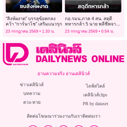
“สิงห์ผงาด” บรรลุข้อตกลง
กอ.รมน.ภาค 4 สน. สดุดี
คว้า “การ์นาโช” เสริมแนวรุก
ทหารกล้า 5 นาย พลีชีพจาก
เหตุคนร้ายลอบยิงใส่จุดตรวจ
23 กรกฎาคม 2569
1:33 น.
23 กรกฎาคม 2569
0:54 น.
อ่านความจริง อ่านเดลินิวส์
ข่าวเดลินิวส์
ไลฟ์สไตล์
บทความ
เดลินิวส์clips
ดวง-หวย
PR by dataxet
ติดต่อโฆษณา
ร่วมงานกับเรา
ติดต่อเรา