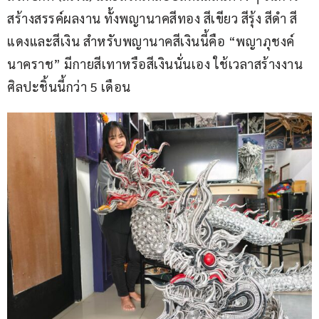
สร้างสรรค์ผลงาน ทั้งพญานาคสีทอง สีเขียว สีรุ้ง สีดำ สี
แดงและสีเงิน สำหรับพญานาคสีเงินนี้คือ “พญาภุชงค์
นาคราช” มีกายสีเทาหรือสีเงินนั่นเอง ใช้เวลาสร้างงาน
ศิลปะชิ้นนี้กว่า 5 เดือน