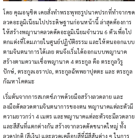
โดย คุณอนุชิต เคยสั่งทำพระพุทธรูปนาคปรกที่ทำจากขด
ลวดอะลูมิเนียมไปประดิษฐานก่อนหน้านี้ ล่าสุดต้องการ
ให้สร้างพญานาคลวดดัดอะลูมิเนียมจำนวน 6 ตัวเพื่อไป
ตกแต่งที่โดมภายในศูนย์ปฏิบัติธรรม และให้ตนออกแบบ
ตามจินตนาการได้เลย ตนจึงเริ่มได้ออกแบบพญานาค
สร้างตามความเชื่อพญานาค 4 ตระกูล คือ ตระกูลวิรู
ปักษ์, ตระกูลเอราปถ, ตระกูลฉัพพยาปุตตะ และ ตระกูล
กัณหาโคตมะ
เริ่มต้นจากการสเกตช์ภาพด้วยมือสร้างลวดลาย และ
ลงมือดัดลวดตามจินตนาการของตน พญานาคแต่ละตัวมี
ความยาวกว่า 4 เมตร และพญานาคแต่ละตัวจะมีลวดลาย
และสีสันที่แตกต่างกัน สร้างจากลวดดัดขนาดใหญ่ ทั้ง
ลวดปกติ (สีเงิน) และลวดเคลือบสีที่มีสีสันต่าง ๆ ในการ