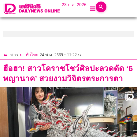
23 ก.ค. 2026
24 พ.ค. 2569 • 11:22 น.
ข่าว
ทั่วไทย
ฮือฮา! สาวโคราชโชว์ศิลปะลวดดัด ‘6
พญานาค’ สวยงามวิจิตรตระการตา