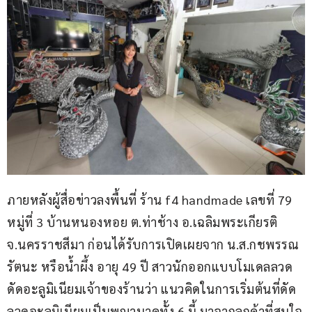
ภายหลังผู้สื่อข่าวลงพื้นที่ ร้าน f4 handmade เลขที่ 79 
หมู่ที่ 3 บ้านหนองหอย ต.ท่าช้าง อ.เฉลิมพระเกียรติ 
จ.นครราชสีมา ก่อนได้รับการเปิดเผยจาก น.ส.กชพรรณ 
รัตนะ หรือน้ำผึ้ง อายุ 49 ปี สาวนักออกแบบโมเดลลวด
ดัดอะลูมิเนียมเจ้าของร้านว่า แนวคิดในการเริ่มต้นที่ดัด
ลวดอะลูมิเนียมเป็นพญานาคทั้ง 6 นี้ มาจากลูกค้าที่สนใจ