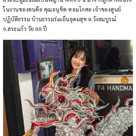
ในงานของตนคือ คุณอนุชิต หอมโกศล เจ้าของศูนย์
ปฏิบัติธรรม บ้านธรรมร่มเย็นอุดมสุข อ.วังสมบูรณ์ 
จ.สระแก้ว วัย 88 ปี