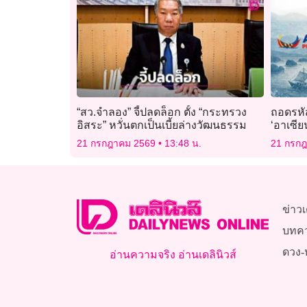
“สว.จำลอง” จี้ปลดล็อก ตั้ง “กระทรวง
ถอดรหัส
อิสระ” หวั่นตกเป็นเบี้ยล่างวัฒนธรรม
‘อาเซียน
21 กรกฎาคม 2569
13:48 น.
21 กรก
ข่าวเ
บทค
ดวง-
อ่านความจริง อ่านเดลินิวส์