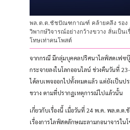
พล.ต.ต.ชัชปัณฑกาณฑ์ คล้ายคลึง รอง ผ
วิพากษ์วิจารณ์อย่างกว้างขวาง ลั่นเป็น
โทษเท่าคนโพสต์
จากกรณี มีกลุ่มบุคคลปริศนาไลฟ์สดเฟซบุ
กระจายลงในโลกออนไลน์ ช่วงคืนวันที่ 23-2
ได้ลบเพจออกไปทั้งหมดแล้ว แต่ยังเป็นประเ
ขวาง ตามที่ปรากฏเหตุการณ์ไปแล้วนั้น
เกี่ยวกับเรื่องนี้ เมื่อวันที่ 24 พ.ค. พล.
เรื่องการไลฟ์สดลักษณะลามกอนาจารในโซ