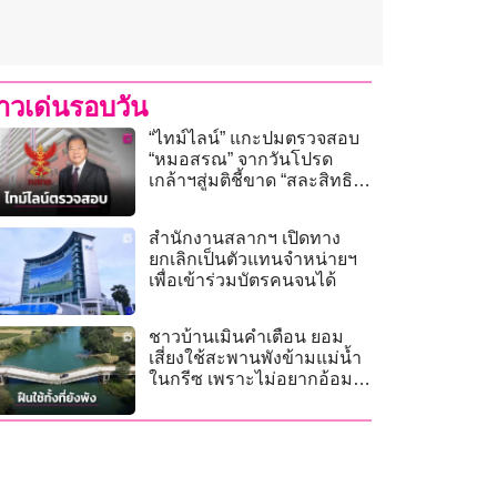
่าวเด่นรอบวัน
“ไทม์ไลน์” แกะปมตรวจสอบ
“หมอสรณ” จากวันโปรด
เกล้าฯสู่มติชี้ขาด “สละสิทธิ
ประธาน กสทช.”
สำนักงานสลากฯ เปิดทาง
ยกเลิกเป็นตัวแทนจำหน่ายฯ
เพื่อเข้าร่วมบัตรคนจนได้
ชาวบ้านเมินคำเตือน ยอม
เสี่ยงใช้สะพานพังข้ามแม่น้ำ
ในกรีซ เพราะไม่อยากอ้อม
ไกล