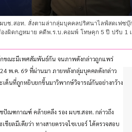
บช.สอท. สั่งตามล่ากลุ่มบุคคลปริศนาไลฟ์สดเฟซบุ
เรื่องผิดกฎหมาย คดีพ.ร.บ.คอมพ์ โทษคุก 5 ปี ปรับ 
๊กขณะมีเพศสัมพันธ์กัน จนภาพดังกล่าวถูกแพร่
4 พ.ค. 69 ที่ผ่านมา ภายหลังกลุ่มบุคคลดังกล่าว
ด็นที่ถูกหยิบยกขึ้นมาวิพากษ์วิจารณ์กันอย่างกว้าง
ต.ต.ชัชปัณฑกาณฑ์ คล้ายคลึง รอง ผบช.สอท. กล่าวถึง
เชียลมีเดียว่า ทางสายตรวจไซเบอร์ ได้ตรวจสอบ