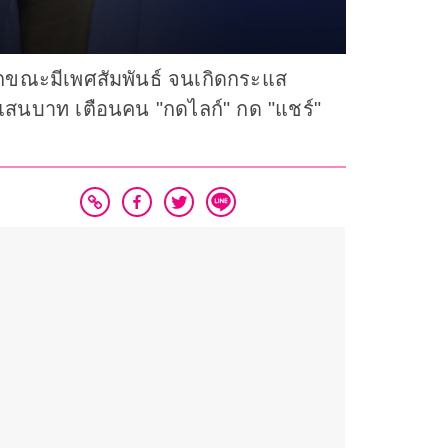
๊กขณะมีเพศสัมพันธ์ จนเกิดกระแส
1 แสนบาท เตือนคน "กดไลก์" กด "แชร์"