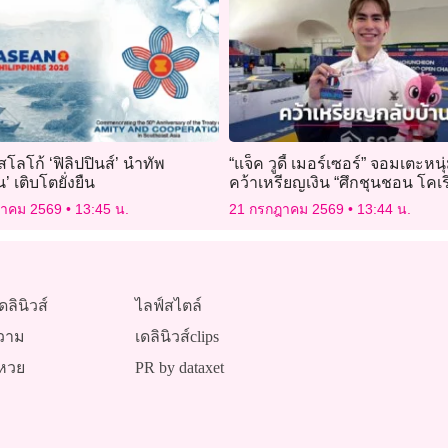
โลโก้ ‘ฟิลิปปินส์’ นำทัพ
“แจ็ค วูดี้ เมอร์เซอร์” จอมเตะหน
’ เติบโตยั่งยืน
คว้าเหรียญเงิน “ศึกชุนชอน โคเร
โอเพ่น 2026”
ฎาคม 2569
13:45 น.
21 กรกฎาคม 2569
13:44 น.
ดลินิวส์
ไลฟ์สไตล์
วาม
เดลินิวส์clips
หวย
PR by dataxet