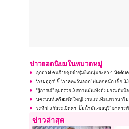
ข่าวยอดนิยมในหมวดหมู่
อุกอาจ! คนร้ายชุดดำซุ่มยิงหนุ่มยะลา 4 นัดดับคา
‘กรมอุตุฯ’ ชี้ ‘ภาคตะวันออก’ ฝนตกหนัก เช็ก 
“ผู้การเอ้” ลุยตรวจ 3 สถานบันเทิงดัง ยกระดับ
นครนนท์เตรียมจัดใหญ่! งานแห่เทียนพรรษาริม
ระทึก! แก๊สระเบิดคา ‘ปั๊มน้ำมัน-ชลบุรี’ อาคา
ข่าวล่าสุด