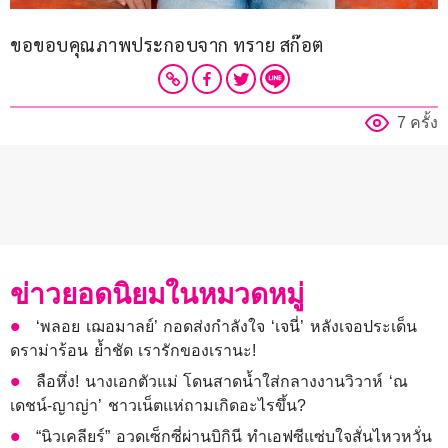
ขอขอบคุณภาพประกอบจาก ทราย สก๊อต 
7 ครั้ง
ข่าวยอดนิยมในหมวดหมู่
‘พลอย เฌอมาลย์’ กอดส่งกำลังใจ ‘เจนี่’ หลังเจอประเด็น
ดราม่าร้อน ย้ำชัด เรารักของเรานะ!
ลือหึ่ง! นางเอกตัวแม่ โดนสาดน้ำใส่กลางงานวิวาห์ ‘ณ
เดชน์-ญาญ่า’ ชาวเน็ตแห่ถามเกิดอะไรขึ้น?
“นิวเคลียร์” อวดเซ็กซี่ผ่านบิกินี ทำเอฟซีแซ่บใจสั่นไหวหวั่น