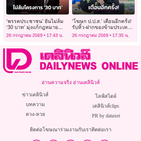
‘พรรคประชาชน’ ยันไม่ล้ม
‘โฆษก ป.ป.ส.’ เตือนอีกครั้ง!
‘30 บาท’ มุ่งแก้กฎหมาย
รับหิ้ว-ฝากของข้ามประเทศ
‘บัตรทอง’ ให้มีประสิทธิภาพ
เสี่ยงตกเป็นเครือข่ายค้ายา
26 กรกฎาคม 2569
17:43 น.
26 กรกฎาคม 2569
17:35 น.
เสพติดข้ามชาติ
อ่านความจริง อ่านเดลินิวส์
ข่าวเดลินิวส์
ไลฟ์สไตล์
บทความ
เดลินิวส์clips
ดวง-หวย
PR by dataxet
ติดต่อโฆษณา
ร่วมงานกับเรา
ติดต่อเรา