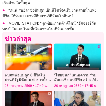
เกินห้ามใจขั้นสุด
“เนเน่ รอยัล” ปังขั้นสุด เย็นนี้โชว์จัดเต็มงานสายน้ำแห่ง
ชีวิต ใต้ร่มพระบารมีสืบสานวิถีรัตนโกสินทร์!
MOVIE STATION: “มุก-ปิยะกานต์” ดีไซน์ “อัศจรรย์วัน
ทอง” ในแบบใหม่ที่เน้นความโมเดิร์นมากขึ้น
ข่าวล่าสุด
พบศพพ่อแม่ลูก 8 ชีวิตใน
“ไชยชนก” เสนอความร่วม
บ้านที่รัฐมิชิแกน ตำรวจตั้ง
มือเอเชีย-แปซิฟิก สร้าง AI ที่
ปมฆาตกรรมในครอบครัว
ปลอดภัยเป็นประโยชน์ต่อทุก
26 กรกฎาคม 2569
17:49 น.
26 กรกฎาคม 2569
17:45 น.
คน