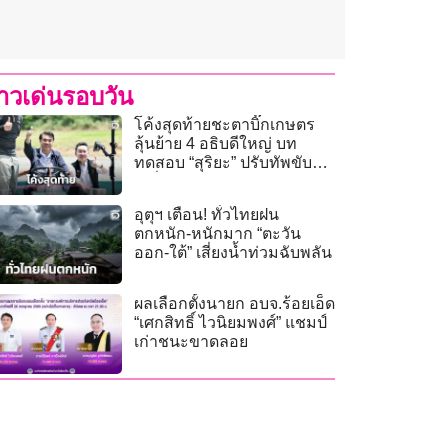
่าวเด่นรอบวัน
โค้งสุดท้ายชะตาบิ๊กเกษตร
ลุ้นย้าย 4 อธิบดีใหญ่ บท
ทดสอบ “สุริยะ” ปรับทัพขับ
เคลื่อนนโยบาย
อุตุฯ เตือน! ทั่วไทยฝน
ตกหนัก-หนักมาก “ตะวัน
ออก-ใต้” เสี่ยงน้ำท่วมฉับพลัน
ผลเลือกตั้งนายก อบจ.ร้อยเอ็ด
“เศกสิทธิ์ ไวนิยมพงศ์” แชมป์
เก่าชนะขาดลอย