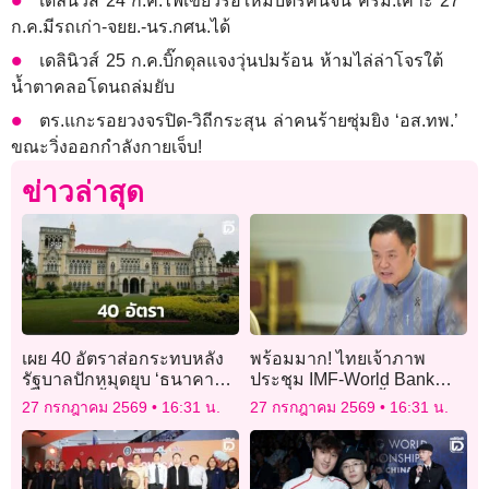
เดลินิวส์ 24 ก.ค.ไฟเขียวรื้อใหม่บัตรคนจน ครม.เคาะ 27
ก.ค.มีรถเก่า-จยย.-นร.กศน.ได้
เดลินิวส์ 25 ก.ค.บิ๊กดุลแจงวุ่นปมร้อน ห้ามไล่ล่าโจรใต้
น้ำตาคลอโดนถล่มยับ
ตร.แกะรอยวงจรปิด-วิถีกระสุน ล่าคนร้ายซุ่มยิง ‘อส.ทพ.’
ขณะวิ่งออกกำลังกายเจ็บ!
ข่าวล่าสุด
เผย 40 อัตราส่อกระทบหลัง
พร้อมมาก! ไทยเจ้าภาพ
รัฐบาลปักหมุดยุบ ‘ธนาคาร
ประชุม IMF-World Bank
ที่ดิน’ ก.ย.นี้ – เล็ง ป.ย.ป. เป้า
2026 12-18 ต.ค.นี้
27 กรกฎาคม 2569
16:31 น.
27 กรกฎาคม 2569
16:31 น.
ต่อไป