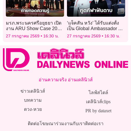
มรภ.พระนครศรีอยุธยา เปิด
‘แจ็คสัน หวัง’ ได้รับแต่งตั้ง
งาน ARU Show Case 2026
เป็น Global Ambassador ทูต
ถ่ายทอดองค์ความรู้และ
กีฬาฟันดาบระดับโลกคนแรก
27 กรกฎาคม 2569
16:30 น.
27 กรกฎาคม 2569
16:30 น.
นวัตกรรมสู่ชุมชน
อ่านความจริง อ่านเดลินิวส์
ข่าวเดลินิวส์
ไลฟ์สไตล์
บทความ
เดลินิวส์clips
ดวง-หวย
PR by dataxet
ติดต่อโฆษณา
ร่วมงานกับเรา
ติดต่อเรา