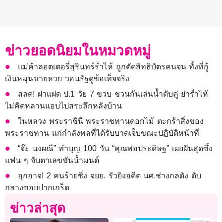
ข่าวยอดนิยมในหมวดหมู่
แม่ค้าลอตเตอรี่สุรินทร์ร่ำไห้ ถูกตัดสิทธิบัตรคนจน ทั้งที่กู้
เงินหมุนขายหวย วอนรัฐดูข้อเท็จจริง
สลด! ฝาแฝด ป.1 วัย 7 ขวบ ชวนกันเล่นน้ำดับคู่ ย่าร่ำไห้
ไม่คิดหลานแอบไปสระลึกหลังบ้าน
ในหลวง พระราชินี พระราชทานดอกไม้ ตะกร้าสิ่งของ
พระราชทาน แก่กำลังพลที่ได้รับบาดเจ็บขณะปฏิบัติหน้าที่
“จ๊ะ นงผณี” ทำบุญ 100 วัน “คุณพ่อประดิษฐ” เผยฝันสุดซึ้ง
แฟน ๆ จับตาเลขขันน้ำมนต์
อุกอาจ! 2 คนร้ายซิ่ง จยย. รัวยิงอดีต นศ.ช่างกลดัง ดับ
กลางซอยปากเกร็ด
ข่าวล่าสุด