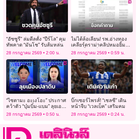
“อัซซูรี” ล่มดีลตั้ง “ปีร์โล” คุม
ไม่ได้ล้อเลียน! รพ.อ่างทอง
ทัพคาด “มันโช” รับส้มหล่น
เคลียร์ดราม่าคลิปหมอยิ้ม
แถลงย้ำแค่ช็อกคำถามนัก
28 กรกฎาคม 2569
2:00 น.
28 กรกฎาคม 2569
0:59 น.
ข่าว
“ไซตามะ อะเงโอะ” ประกาศ
บิ๊กเซอร์ไพรส์! “เชลซี” เดิน
คว้าตัว “บุ๋มบิ๋ม-แบม” ลุยเอ
หน้าจีบ “เวลเบ็ค” เสริมคม
สวี.ลีก
28 กรกฎาคม 2569
0:50 น.
28 กรกฎาคม 2569
0:24 น.