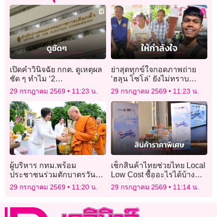
เปิดคำวินิจฉัย กกต. ดูเหตุผล
ย่าสุดทุกข์ใจกอดภาพถ่าย
ชัด ๆ ทำไม ‘2
‘ฮลุน โซโล่’ ยังไม่ทราบ
สว.อำนาจเจริญ’ คุณสมบัติ
ชะตากรรมหลานชาย
29 กรกฎาคม 2569
11:23 น.
29 กรกฎาคม 2569
11:23 น.
ผ่านฉลุยนั่งเก้าอี้ สว.ได้
ผู้บริหาร กทม.พร้อม
เช็กสินค้าไทยช่วยไทย Local
ประชาชนร่วมตักบาตรวัน
Low Cost ซื้ออะไรได้บ้าง
อาสาฬหบูชา 69 รูป
ขายที่ไหน เริ่มเมื่อไหร่
29 กรกฎาคม 2569
11:20 น.
29 กรกฎาคม 2569
11:14 น.