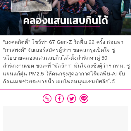
"มงคลกิตติ์" โชว์ท่า 67 Gen-Z วิดพื้น 22 ครั้ง ก่อนพา
"ภาสพงศ์" จับเบอร์สมัครผู้ว่าฯ ขอคนกรุงเปิดใจ ชู
นโยบายคลองแสนแสบกินได้-ตั้งสำนักหาคู่ 50
สำนักงานเขต ขณะที่ "มัลลิกา" มั่นใจลงชิงผู้ว่าฯ กทม. ชู
แผนแก้ฝุ่น PM2.5 ให้คนกรุงสูดอากาศไร้มลพิษ-Ai จับ
ก้อนเมฆช่วยระบายน้ำ เผยโพลหนุนแชมป์พลิกได้