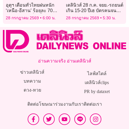
อุตุฯ เตือนทั่วไทยฝนหนัก
เดลินิวส์ 28 ก.ค. จยย.-รถยนต์
‘เหนือ-อีสาน’ ร้อยละ 70
เกิน 15-20 ปีเฮ บัตรคนจนฉลุ
กทม.ไม่เบา เสี่ยงน้ำท่วมฉับ
ย ‘ครม.’เคาะปรับเกณฑ์ใหม่
28 กรกฎาคม 2569
6:00 น.
28 กรกฎาคม 2569
5:30 น.
พลัน
อ่านความจริง อ่านเดลินิวส์
ข่าวเดลินิวส์
ไลฟ์สไตล์
บทความ
เดลินิวส์clips
ดวง-หวย
PR by dataxet
ติดต่อโฆษณา
ร่วมงานกับเรา
ติดต่อเรา