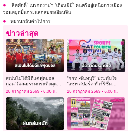
‘สีหศักดิ์’ เบรกดราม่า ‘เถียนมีมี่’ ดนตรีอยู่เหนือการเมือง
วอนหยุดปั่นกระแสกลบผลเยือนจีน
พยานกลับคำให้การ
ข่าวล่าสุด
สเปนไม่ได้มีดีแค่ฟุตบอล
“กกท.-จันทบุรี” ประทับใจ
ถอด‘วัฒนธรรมกระทิงดุแห่ง
“แซท สปอร์ต ทัวร์ริซึ่ม
ยั่งยืน’
เฟสติวัล” ปิดฉากอย่างงดงาม
28 กรกฎาคม 2569
6:00 น.
28 กรกฎาคม 2569
6:00 น.