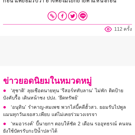
ก่อน แต่ยอมรับว่า อาจต้องมีโยกย้ายตำแหน่งก่อน
112 ครั้ง
ข่าวยอดนิยมในหมวดหมู่
‘สุชาติ’ ลุยเชือดนายทุน ‘รีสอร์ททับลาน’ ไม่พัก ติดป้าย
บังคับรื้อ เดินหน้าชง ปปง. ‘ยึดทรัพย์’
‘อนุทิน’ รำคาญ-สมเพช พวกไล่บี้คดีฮั้วสว. ยอมรับไปพูล
แมนทุกวันเจอสว.เพียบ แต่ไม่เคยร่วมวงเจรจา
‘หมอวรงค์’ บี้นายกฯ ตอบให้ชัด 2 เดือน รออุทธรณ์ คนจน
ยังใช้บัตรรับกะปิน้ำปลาได้