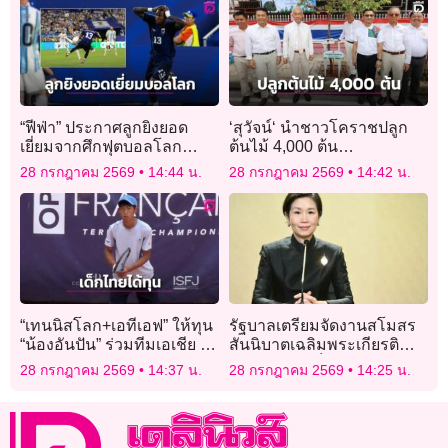
“ฟีฟ่า” ประกาศลูกยิงยอด
‘สุวัจน์‘ นำชาวโคราชปลูก
เยี่ยมจากศึกฟุตบอลโลก
ต้นไม้ 4,000 ต้น
2026 มาจากแนวรับของ
เฉลิมพระเกียรติ 28
28 กรกฎาคม 2569
14:44 น.
28 กรกฎาคม 2569
14:42 น.
“เคปเวิร์ด” ที่ตะบันใส่ “ฟ้า
กรกฎาคม 69
ขาว”
“เทนนิสโลก+เอทีเอฟ” ให้ทุน
รัฐบาลเตรียมจัดงานสโมสร
“น้องอันปัน” ร่วมทีมเอเชีย ลุย
สันนิบาตเฉลิมพระเกียรติ
หวดคอร์ตดินออนทัวร์ยุโรป
พระบาทสมเด็จพระเจ้าอยู่หัว
28 กรกฎาคม 2569
14:37 น.
28 กรกฎาคม 2569
14:25 น.