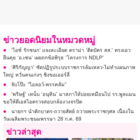
ข่าวยอดนิยมในหมวดหมู่
‘ไอซ์ รักชนก’ แจงละเอียด ดราม่า ‘ติดบัตร สส.’ ตรงเอว
ยืนคุย ‘อ.เชน’ เผยถกข้อพิรุธ ‘โครงการ NDLP’
‘ศิริกัญญา’ ซัดปฏิรูประบบราชการล้มเหลว-ไม่ทำแผนภาพ
ใหญ่ หวั่นคนเก่งๆ ชิงขอเออร์ลี่
จับโป๊ะ “ไอลอว์-พรรคส้ม”
‘พริษฐ์’ เหน็บ ‘อนุทิน’ มาสภาให้บ่อยเหมือนไป รร.พูลแมน
ขอให้ดีเอสไอตรวจสอบกล้องวงจรปิด
นายกฯ นำตักบาตร-ถวายสัตย์ ถวายพระราชกุศล เนื่องใน
วันเฉลิมพระชนมพรรษา 28 ก.ค. 69
ข่าวล่าสุด