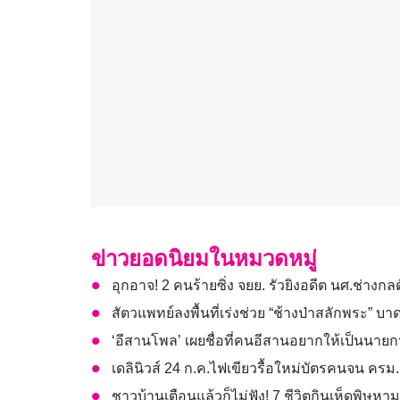
ข่าวยอดนิยมในหมวดหมู่
อุกอาจ! 2 คนร้ายซิ่ง จยย. รัวยิงอดีต นศ.ช่าง
สัตวแพทย์ลงพื้นที่เร่งช่วย “ช้างป่าสลักพระ” 
‘อีสานโพล’ เผยชื่อที่คนอีสานอยากให้เป็นนายกฯ “เ
เดลินิวส์ 24 ก.ค.ไฟเขียวรื้อใหม่บัตรคนจน ครม
ชาวบ้านเตือนแล้วก็ไม่ฟัง! 7 ชีวิตกินเห็ดพิษหาม