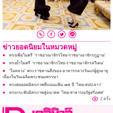
ข่าวยอดนิยมในหมวดหมู่
ทรงเพิ่มไมตรี ‘ราชอาณาจักรไทย-ราชอาณาจักรภูฏาน’
ทรงย้ำไมตรี ‘ราชอาณาจักรไทย-ราชอาณาจักรสวีเดน’
‘ในหลวง’ พระราชทานสิ่งของ-อาหารกลางวันแก่ผู้สูงอายุ
เนื่องในวันเฉลิมพระชนมพรรษา
ทรงต่อยอดมิตรภาพที่แน่นแฟ้น ๗๕ ปี ‘ไทย-สปป.ลาว’
ทรงกระชับมิตรภาพสู่อนาคต ‘ไทย-สาธารณรัฐฝรั่งเศส’
2 ครั้ง