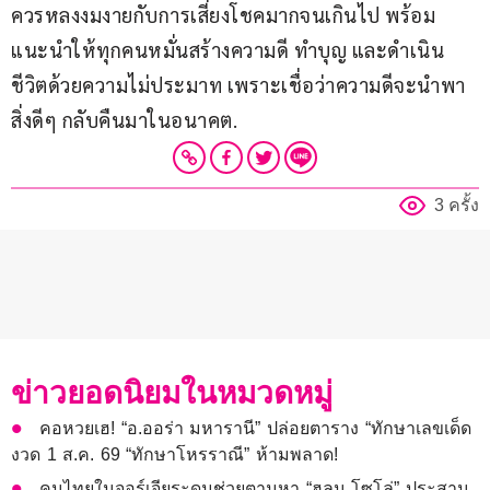
ควรหลงงมงายกับการเสี่ยงโชคมากจนเกินไป พร้อม
แนะนำให้ทุกคนหมั่นสร้างความดี ทำบุญ และดำเนิน
ชีวิตด้วยความไม่ประมาท เพราะเชื่อว่าความดีจะนำพา
สิ่งดีๆ กลับคืนมาในอนาคต.
3 ครั้ง
ข่าวยอดนิยมในหมวดหมู่
คอหวยเฮ! “อ.ออร่า มหารานี” ปล่อยตาราง “ทักษาเลขเด็ด
งวด 1 ส.ค. 69 “ทักษาโหรราณี” ห้ามพลาด!
คนไทยในจอร์เจียระดมช่วยตามหา “ฮลุน โซโล่” ประสาน