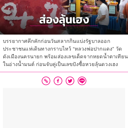
บรรยากาศคึกคักก่อนวันสลากกินแบ่งรัฐบาลออก
ประชาชนแห่เดินทางกราบไหว้ “หลวงพ่อปากแดง” วัด
ดังเมืองนครนายก พร้อมส่องเลขเด็ดจากหยดน้ำตาเทียน
ในอ่างน้ำมนต์ ก่อนจับคู่เป็นเลขปังซื้อหวยลุ้นดวงเฮง