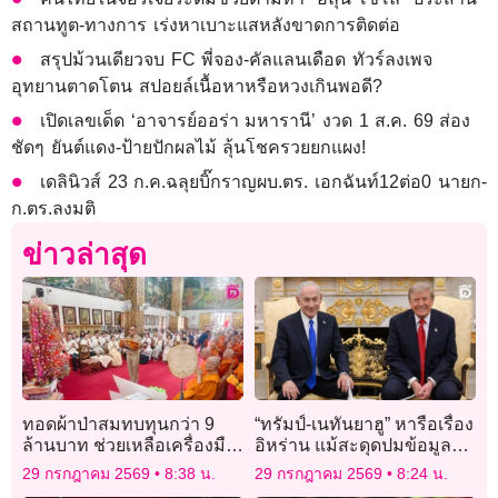
สถานทูต-ทางการ เร่งหาเบาะแสหลังขาดการติดต่อ
สรุปม้วนเดียวจบ FC พี่จอง-คัลแลนเดือด ทัวร์ลงเพจ
อุทยานตาดโตน สปอยล์เนื้อหาหรือหวงเกินพอดี?
เปิดเลขเด็ด ‘อาจารย์ออร่า มหารานี’ งวด 1 ส.ค. 69 ส่อง
ชัดๆ ยันต์แดง-ป้ายปักผลไม้ ลุ้นโชครวยยกแผง!
เดลินิวส์ 23 ก.ค.ฉลุยบิ๊กราญผบ.ตร. เอกฉันท์12ต่อ0 นายก-
ก.ตร.ลงมติ
ข่าวล่าสุด
ทอดผ้าป่าสมทบทุนกว่า 9
“ทรัมป์-เนทันยาฮู” หารือเรื่อง
ล้านบาท ช่วยเหลือเครื่องมือ
อิหร่าน แม้สะดุดปมข้อมูล
แพทย์ ‘โรงพยาบาลลำพูน’
หลุดก่อนพบกัน
29 กรกฎาคม 2569
8:38 น.
29 กรกฎาคม 2569
8:24 น.