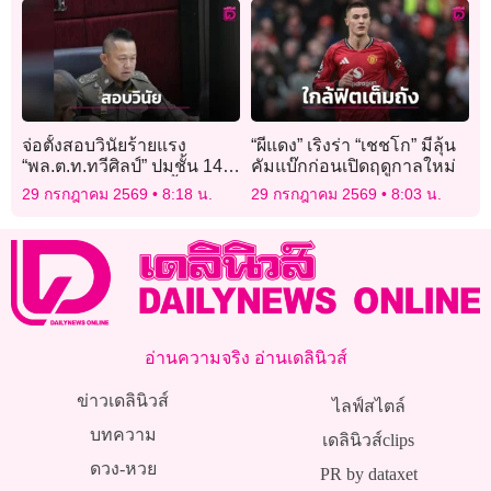
จ่อตั้งสอบวินัยร้ายแรง
“ผีแดง” เริงร่า “เชชโก” มีลุ้น
“พล.ต.ท.ทวีศิลป์” ปมชั้น 14
คัมแบ๊กก่อนเปิดฤดูกาลใหม่
หลังคณะกรรมการชี้เข้าข่าย
29 กรกฎาคม 2569
8:18 น.
29 กรกฎาคม 2569
8:03 น.
ผิดจริยธรรม
อ่านความจริง อ่านเดลินิวส์
ข่าวเดลินิวส์
ไลฟ์สไตล์
บทความ
เดลินิวส์clips
ดวง-หวย
PR by dataxet