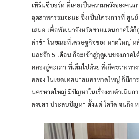
เทิร์นซีบอร์ด ที่เคยเป็นความหวังของคนภ
อุตสาหกรรมจะนะ ซึ่งเป็นโครงการที่ ศูน
เสนอ เพื่อพัฒนาจังหวัดชายแดนภาคใต้ก็ถู
ล่าช้า ในขณะที่เศรษฐกิจของ หาดใหญ่ หลังก
และอีก 5 เดือน ก็จะเข้าสู่ฤดูฝนของภาคใต้
คลองอู่ตะเภา ที่เต็มไปด้วย สิ่งกีดขวางทาง
คลอง ในเขตเทศบาลนครหาดใหญ่ ก็มีกา
นครหาดใหญ่ มีปัญหาในเรื่องงบดำเนินกา
สงขลา ประสบปัญหา ตั้งแต่ โควิด จนถึง หลั