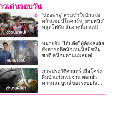
่าวเด่นรอบวัน
‘น้องพายุ’ สวมหัวใจนักแข่ง
คว้าแชมป์โกคาร์ท ‘ยายหนิง’
หลุดโฟกัส ลั่นงวดนี้มาแน่!
หมายจับ “ไอ้แต๊ด” ผู้ต้องสงสัย
สังหารอดีตนักเทนนิสบีชทีม
ชาติ หนีกบดานแม่สอด!
ภาพประวัติศาสตร์ เสือโคร่ง
ผืนป่าแก่งกระจาน ตอกย้ำ
ความสมบูรณ์ของระบบนิเวศ
เนื่องในวันอนุรักษ์เสือโคร่ง
โลก