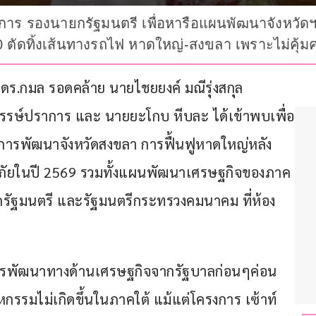
การ รองนายกรัฐมนตรี เพื่อหารือแผนพัฒนาจังหวัด
0 ตัดทิ้งเส้นทางรถไฟ หาดใหญ่-สงขลา เพราะไม่คุ้มค
ดร.กมล รอดคล้าย นายไชยยงค์ มณีรุ่งสกุล 
รษ์ปราการ และ นายยะโกบ หีบละ ได้เข้าพบเพื่อ
การพัฒนาจังหวัดสงขลา การฟื้นฟูหาดใหญ่หลัง
ภัยในปี 2569 รวมทั้งแผนพัฒนาเศรษฐกิจของภาค
กรัฐมนตรี และรัฐมนตรีกระทรวงคมนาคม ที่ห้อง
การพัฒนาทางด้านเศรษฐกิจจากรัฐบาลก่อนๆค่อน
รรมไม่เกิดขึ้นในภาคใต้ แม้แต่โครงการ เซ้าท์