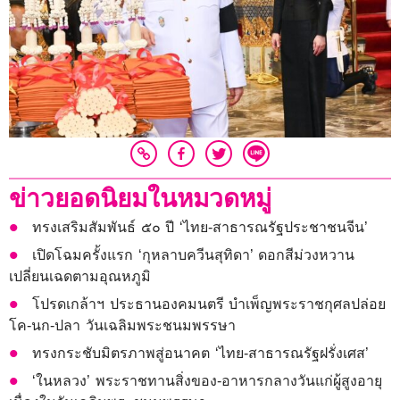
ข่าวยอดนิยมในหมวดหมู่
ทรงเสริมสัมพันธ์ ๕๐ ปี ‘ไทย-สาธารณรัฐประชาชนจีน’
เปิดโฉมครั้งแรก ‘กุหลาบควีนสุทิดา’ ดอกสีม่วงหวาน
เปลี่ยนเฉดตามอุณหภูมิ
โปรดเกล้าฯ ประธานองคมนตรี บำเพ็ญพระราชกุศลปล่อย
โค-นก-ปลา วันเฉลิมพระชนมพรรษา
ทรงกระชับมิตรภาพสู่อนาคต ‘ไทย-สาธารณรัฐฝรั่งเศส’
‘ในหลวง’ พระราชทานสิ่งของ-อาหารกลางวันแก่ผู้สูงอายุ