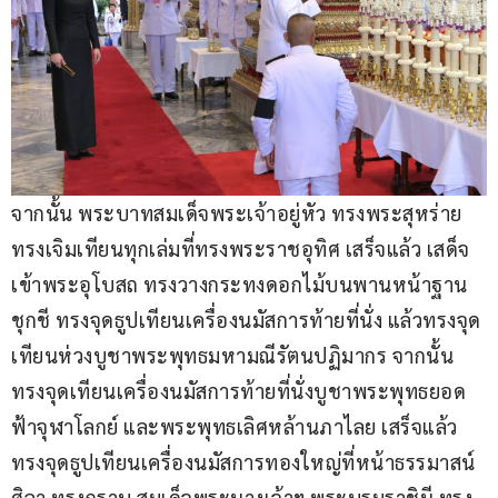
จากนั้น พระบาทสมเด็จพระเจ้าอยู่หัว ทรงพระสุหร่าย 
ทรงเจิมเทียนทุกเล่มที่ทรงพระราชอุทิศ เสร็จแล้ว เสด็จ
เข้าพระอุโบสถ ทรงวางกระทงดอกไม้บนพานหน้าฐาน
ชุกชี ทรงจุดธูปเทียนเครื่องนมัสการท้ายที่นั่ง แล้วทรงจุด
เทียนห่วงบูชาพระพุทธมหามณีรัตนปฏิมากร จากนั้น 
ทรงจุดเทียนเครื่องนมัสการท้ายที่นั่งบูชาพระพุทธยอด
ฟ้าจุฬาโลกย์ และพระพุทธเลิศหล้านภาไลย เสร็จแล้ว 
ทรงจุดธูปเทียนเครื่องนมัสการทองใหญ่ที่หน้าธรรมาสน์
ศิลา ทรงกราบ สมเด็จพระนางเจ้าฯ พระบรมราชินี ทรง