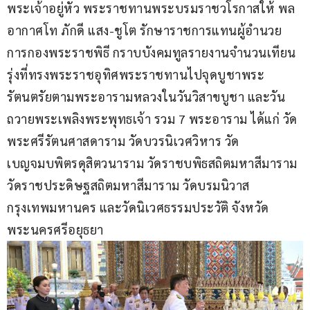
พระเจ้าอยู่หัว พระราชทานพระบรมราชวโรกาสให้ พล
อากาศโท ภักดี แสง-ชูโต รักษาราชการแทนผู้อำนวย
การกองพระราชพิธี กราบบังคมทูลรายงานจำนวนเทียน
รุ่งที่ทรงพระราชอุทิศพระราชทานไปจุดบูชาพระ
รัตนตรัยตามพระอารามหลวงในวันวิสาขบูชา และวัน
ถวายพระเพลิงพระพุทธเจ้า รวม 7 พระอาราม ได้แก่ วัด
พระศรีรัตนศาสดาราม วัดบวรนิเวศวิหาร วัด
เบญจมบพิตรดุสิตวนาราม วัดราชบพิธสถิตมหาสีมาราม 
วัดราชประดิษฐสถิตมหาสีมาราม วัดบรมนิวาส 
กรุงเทพมหานคร และวัดนิเวศธรรมประวัติ จังหวัด
พระนครศรีอยุธยา