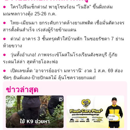
ใครไปจีนเช็กด่วน! พายุโซนร้อน “โนอึล” ขึ้นฝั่งถล่ม
มณฑลกวางตุ้ง 25-26 ก.ค.
ไทย–เมียนมา ยกระดับกวาดล้างยาเสพติด เชื่อมั่นตัดวงจร
สารตั้งต้นสำเร็จ เร่งส่งผู้ร้ายข้ามแดน
ด่วน! อาคาร 3 ชั้นทรุดตัวใส่บ้านพัก ในซอยรัชดา 7 ย่าน
ห้วยขวาง
วุ่นทั้งอําเภอ! ภาพจระเข้โผล่ในโรงเรียนดังชลบุรี กู้ภัย
ระดมไล่ล่า สุดท้ายโอละพ่อ
เปิดเลขเด็ด ‘อาจารย์ออร่า มหารานี’ งวด 1 ส.ค. 69 ส่อง
ชัดๆ ยันต์แดง-ป้ายปักผลไม้ ลุ้นโชครวยยกแผง!
ข่าวล่าสุด