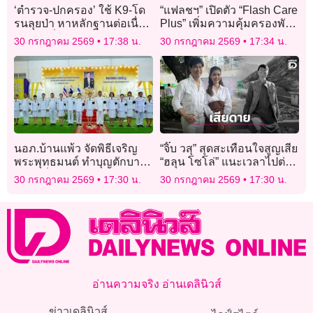
‘ตำรวจ-ปกครอง’ ใช้ K9-โด
“แฟลชฯ” เปิดตัว “Flash Care
รนลุยป่า หาหลักฐานต่อเนื่อง
Plus” เพิ่มความคุ้มครองพัสดุ
คดีสองพี่น้องรัสเซียหาย
สูญหาย-เสียหาย สูงสุด 5
30 กรกฎาคม 2569
17:38 น.
30 กรกฎาคม 2569
17:34 น.
ปริศนา
หมื่นบาท
นอภ.บ้านแพ้ว จัดพิธีเจริญ
“จิ๊บ วสุ” สุดสะเทือนใจสูญเสีย
พระพุทธมนต์ ทำบุญตักบาตร
“ฮลุน โซโล่” แนะเวลาไปต่าง
ถวายเป็นพระราชกุศลวัน
ประเทศคนเดียวควรแจ้งพิกัด
30 กรกฎาคม 2569
17:30 น.
30 กรกฎาคม 2569
17:30 น.
เฉลิมพระชนมพรรษา
สถานทูตฯ
ในหลวง ร.10
อ่านความจริง อ่านเดลินิวส์
ข่าวเดลินิวส์