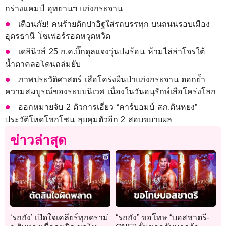
กร่างแคมป์ อุทยานฯ แก่งกระจาน
เตือนภัย! คนร้ายดักปาอิฐใส่รถบรรทุก บนถนนรอบเมือง
อุดรธานี โชเฟอร์รอดหวุดหวิด
เดลินิวส์ 25 ก.ค.บิ๊กดุลแจงวุ่นปมร้อน ห้ามไล่ล่าโจรใต้
น้ำตาคลอโดนถล่มยับ
ภาพประวัติศาสตร์ เสือโคร่งผืนป่าแก่งกระจาน ตอกย้ำ
ความสมบูรณ์ของระบบนิเวศ เนื่องในวันอนุรักษ์เสือโคร่งโลก
ออกหมายจับ 2 ตัวการเอี่ยว “คาร์บอมบ์ สภ.ตันหยง”
ประวัติโหดโชกโชน ลุยคุมตัวอีก 2 สอบขยายผล
ข่าวล่าสุด
‘รถถัง’ เปิดใจเคลียร์ทุกดราม่
“รถถัง” ขอโทษ “บอสชาตรี-