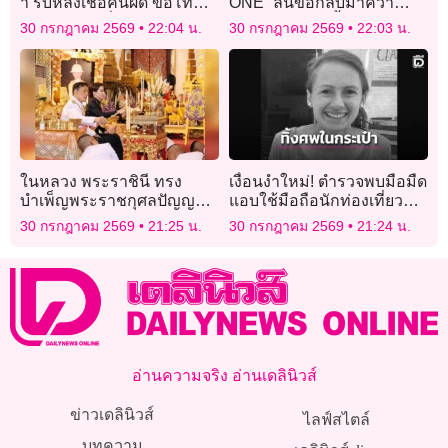
า รับหลงเชื่อคนผิด ขอโทษ
ONE” ลั่นขอกลับมาคว้า
ONE-ชาตรี ลั่นกลับมาทวง
แชมป์โลกอีกครั้ง
30 กรกฎาคม 2569
22:04 น.
30 กรกฎาคม 2569
22:03 น.
แชมป์โลก
ในหลวง พระราชินี ทรง
เงื่อนงำใหม่! ตำรวจพบมือมืด
บำเพ็ญพระราชกุศลปัญญา
แอบใช้มือถือนักท่องเที่ยว
สมวาร (50 วัน) พระราชทาน
สาว หลังถูกฆ่าหมกกระเป๋า
30 กรกฎาคม 2569
21:25 น.
30 กรกฎาคม 2569
21:24 น.
พระศพ เจ้าฟ้าพัชรกิติยาภาฯ
เดินทาง
อ่านความจริง อ่านเดลินิวส์
ข่าวเดลินิวส์
ไลฟ์สไตล์
บทความ