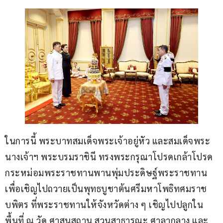
ในการนี้ พระบาทสมเด็จพระเจ้าอยู่หัว และสมเด็จพระ
นางเจ้าฯ พระบรมราชินี ทรงพระกรุณาโปรดเกล้าโปรด
กระหม่อมพระราชทานพานพุ่มประดิษฐ์พระราชทาน 
เพื่อเชิญไปถวายเป็นพุทธบูชาต้นศรีมหาโพธิทศมราช
บพิตร ที่พระราชทานให้จังหวัดต่าง ๆ เชิญไปปลูกใน
พื้นที่ ณ วัด ศาสนสถาน สวนสาธารณะ ศาลากลาง และ