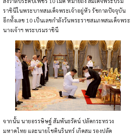
สังวาลประดับเพชร 10 เม็ด หมายถึง สมเด็จพระบรม
ราชินีในพระบาทสมเด็จพระเจ้าอยู่หัว รัชกาลปัจจุบัน 
อีกทั้งเลข 10 เป็นเลขกำลังวันพระราชสมภพสมเด็จพระ
นางเจ้าฯ พระบรมราชินี
จากนั้น นายอรรษิษฐ์ สัมพันธรัตน์ ปลัดกระทรวง
มหาดไทย และนายโชตินรินทร์ เกิดสม รองปลัด