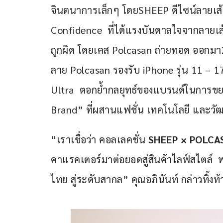
จินตนาการเล็กๆ โดยSHEEP ดีไซน์ลายเส
Confidence  ที่ได้แรงบันดาลใจจากลายเส้
ถูกผิด โดยเคส Polcasan ถ่ายทอด ออกมา2
ลาย Polcasan รองรับ iPhone รุ่น 11 – 
Ultra  ตอกย้ำกลยุทธ์ของแบรนด์ในการขยาย
Brand” ที่ผสานแฟชั่น เทคโนโลยี และวัฒ
“เราเชื่อว่า คอลเลคชั่น
SHEEP × POLCA
คาแรคเตอร์มาต่อยอดสู่สินค้าไลฟ์สไตล์
ไทย สู่ระดับสากล” คุณอภินันท์ กล่าวทิ้งท้