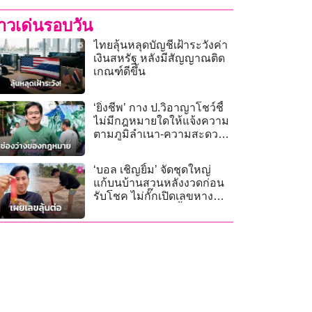
่าวเด่นรอบวัน
ไทยลุ้นหลุดบัญชีเฝ้าระวังค่า
เงินสหรัฐ หลังมีสัญญาณติด
เกณฑ์ดีขึ้น
‘ยิ่งชีพ’ กาง ป.วิอาญาโชว์ชี้
ไม่มีกฎหมายใดให้แจ้งความ
ตามภูมิลำเนา-ความสะดวกผู้
เสียหายได้
‘บอล เชิญยิ้ม’ จัดชุดใหญ่
แก้บนบ้านสวนหลังงวดก่อน
รับโชค ไม่กั๊กเปิดเลขหาง
ประทัดลุ้นต่องวดนี้!