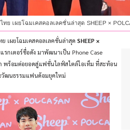
ิไทย เผยโฉมเคสคอลเลคชั่นล่าสุด SHEEP × POL
ย เผยโฉมเคสคอลเลคชั่นล่าสุด 
SHEEP × 
รกเตอร์ชื่อดัง มาพัฒนาเป็น Phone Case 
ก พร้อมต่อยอดสู่แฟชั่นไลฟ์สไตล์ไอเท็ม ที่สะท้อน
ละวัฒนธรรมแฟนด้อมยุคใหม่