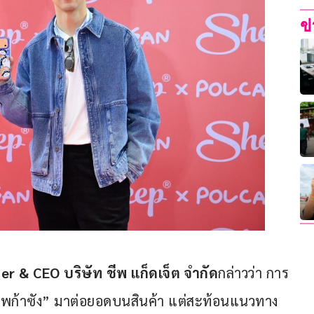
ข
nder & CEO บริษัท ชีพ แก็ดเจ็ต จำกัด
กล่าวว่า การ
 “โพก้าซัง” มาต่อยอดบนสินค้า แต่สะท้อนแนวทาง