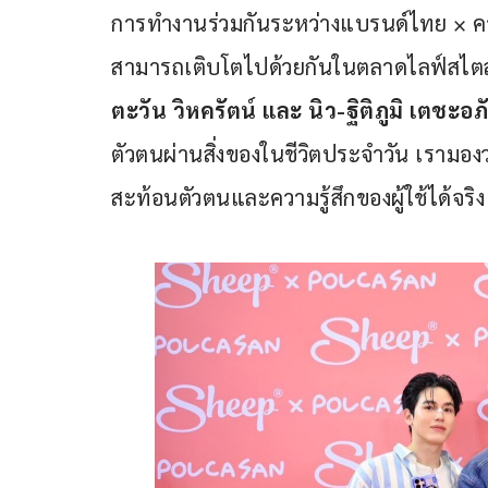
การทำงานร่วมกันระหว่างแบรนด์ไทย × คา
สามารถเติบโตไปด้วยกันในตลาดไลฟ์สไตล์P
ตะวัน วิหครัตน์ และ นิว-ฐิติภูมิ เตชะอ
ตัวตนผ่านสิ่งของในชีวิตประจำวัน เรามองว
สะท้อนตัวตนและความรู้สึกของผู้ใช้ได้จริง  