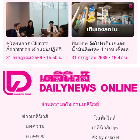
ชูโครงการ Climate
ปั๊มปตท.จัดโปรเติมเองลด
Adaptation เข้าแผนปฏิบัติ
น้ำมันลิตรละ 1 บาท เช็คเลย
การแห่งชาติของประเทศ
ได้ที่ไหน เงื่อนไขแบบไหน
31 กรกฎาคม 2569
15:50 น.
31 กรกฎาคม 2569
15:47 น.
เชื่อมโยงนโยบาย OGP
บ้าง
อ่านความจริง อ่านเดลินิวส์
ข่าวเดลินิวส์
ไลฟ์สไตล์
บทความ
เดลินิวส์clips
ดวง-หวย
PR by dataxet