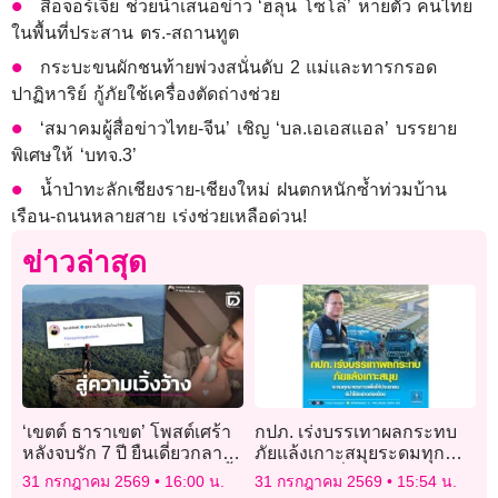
สื่อจอร์เจีย ช่วยนำเสนอข่าว ‘ฮลุน โซโล่’ หายตัว คนไทย
ในพื้นที่ประสาน ตร.-สถานทูต
กระบะขนผักชนท้ายพ่วงสนั่นดับ 2 แม่และทารกรอด
ปาฏิหาริย์ กู้ภัยใช้เครื่องตัดถ่างช่วย
‘สมาคมผู้สื่อข่าวไทย-จีน’ เชิญ ‘บล.เอเอสแอล’ บรรยาย
พิเศษให้ ‘บทจ.3’
น้ำป่าทะลักเชียงราย-เชียงใหม่ ฝนตกหนักซ้ำท่วมบ้าน
เรือน-ถนนหลายสาย เร่งช่วยเหลือด่วน!
ข่าวล่าสุด
‘เขตต์ ธาราเขต’ โพสต์เศร้า
กปภ. เร่งบรรเทาผลกระทบ
หลังจบรัก 7 ปี ยืนเดี่ยวกลาง
ภัยแล้งเกาะสมุยระดมทุก
ป่า-ซบแมวเศร้าเคล้าเพลงซึ้ง
มาตรการเพื่อให้ประชาชนมี
31 กรกฎาคม 2569
16:00 น.
31 กรกฎาคม 2569
15:54 น.
น้ำใช้อย่างต่อเนื่อง