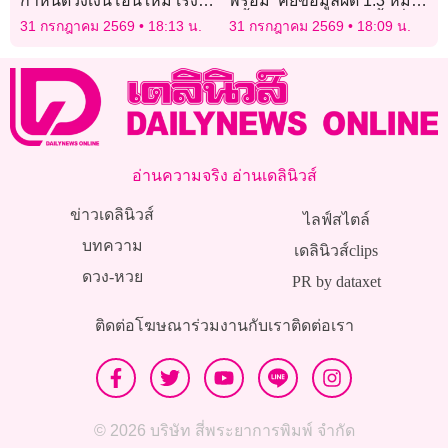
กำหนดวงเงินโอนใหม่ เร่ง
พร้อม’ คีย์ข้อมูลผิด 1.3 หมื่น
สกัดบัญชีม้า
ครั้ง มอบ สสจ.เคลียร์พื้นที่-
31 กรกฎาคม 2569
18:13 น.
31 กรกฎาคม 2569
18:09 น.
แยกกลุ่ม สรุปใน 2 สัปดาห์
อ่านความจริง อ่านเดลินิวส์
ข่าวเดลินิวส์
ไลฟ์สไตล์
บทความ
เดลินิวส์clips
ดวง-หวย
PR by dataxet
ติดต่อโฆษณา
ร่วมงานกับเรา
ติดต่อเรา
© 2026 บริษัท สี่พระยาการพิมพ์ จำกัด