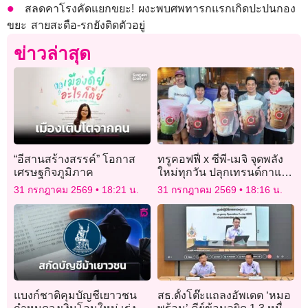
สลดคาโรงคัดแยกขยะ! ผงะพบศพทารกแรกเกิดปะปนกอง
ขยะ สายสะดือ-รกยังติดตัวอยู่
ข่าวล่าสุด
“อีสานสร้างสรรค์” โอกาส
ทรูคอฟฟี่ x ซีพี-เมจิ จุดพลัง
เศรษฐกิจภูมิภาค
ใหม่ทุกวัน ปลุกเทรนด์กาแฟ
โปรตีนสูง “The Power Up
31 กรกฎาคม 2569
18:21 น.
31 กรกฎาคม 2569
18:16 น.
Series”
แบงก์ชาติคุมบัญชีเยาวชน
สธ.ตั้งโต๊ะแถลงอัพเดต ‘หมอ