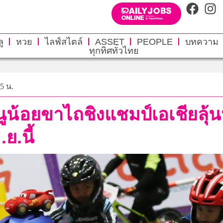
ู
หวย
ไลฟ์สไตล์
ASSET
PEOPLE
บทความ
ทุกทิศทั่วไทย
55 น.
ูน้อยขาไถชิงแชมป์เอเชียลุ้นนัก
ย.นี้