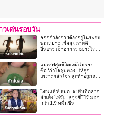
่าวเด่นรอบวัน
ออกกำลังกายต้องอยู่ในระดับ
พอเหมาะ เพื่อสุขภาพดี
ยืนยาว เช็กอาการ อย่างไหน
เรียกว่าหนักเกินไป
แม่เซฟสุดชีวิตแต่ก็ไม่รอด!
ซื้อ ‘กำไลชุบทอง’ ให้ลูก
เพราะกลัวโจร สุดท้ายถูกฉก
เหตุนึกว่าของจริง!”
โดนแล้ว! สมอ. ลงพื้นที่ตลาด
สำเพ็ง ไล่จับ “สกุชชี่” ไร้ มอก.
กว่า 1.9 หมื่นชิ้น