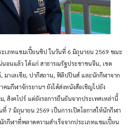
ะเภทแชมเปี้ยนชิป ในวันที่ 6 มิถุนายน 2569 ขณะ
แน่นอนแล้ว ได้แก่ สาธารณรัฐประชาชนจีน, เขต
ต้, มาเลเซีย, ปากีสถาน, ฟิลิปปินส์ และนักกีฬาจาก
คมกีฬาจักรยานฯ ยังได้ส่งหนังสือเชิญไปยัง
นาม, สิงคโปร์ แต่ยังรอการยืนยันจากประเทศเหล่านี้
นที่ 7 มิถุนายน 2569 เป็นการเปิดโอกาสให้นักกีฬา
ถึงนักกีฬาที่พลาดความสำเร็จจากประเภทแชมเปี้ยน