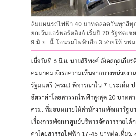
ล้มแผนรถไฟฟ้า 40 บาทตลอดวันทุกสีทุก
ยกเว้นแอร์พอร์ตลิงก์ เริ่มปี 70 รัฐชด
9 มิ.ย. นี้ โอนรถไฟฟ้าอีก 3 สายให้ รฟ
เมื่อวันที่ 6 มิ.ย. นายสิริพงศ์ อังคสกุลเ
คมนาคม ยังรอความเห็นจากบางหน่วยงานที่เ
รัฐมนตรี (ครม.) พิจารณาใน 7 ประเด็น ปร
อัตราค่าโดยสารรถไฟฟ้าสูงสุด 20 บาทสาย
ครม. ที่มอบหมายให้สำนักงานพัฒนารัฐบา
เรื่องการพัฒนาศูนย์บริหารจัดการรายได
ค่าโดยสารรถไฟฟ้า 17-45 บาทต่อเที่ย