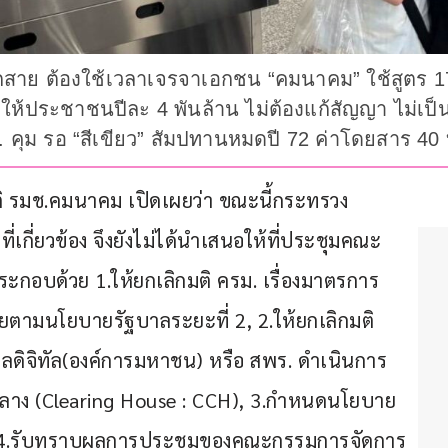
สาย ต้องใช้เวลาเจรจาเอกชน “คมนาคม” ใช้สูตร 17
เชยให้ประชาชนปีละ 4 พันล้าน ไม่ต้องแก้สัญญา ไม่เ
ม. คุม รอ “สีเขียว” สัมปทานหมดปี 72 ค่าโดยสาร 4
กียรติ รมช.คมนาคม เปิดเผยว่า ขณะนี้กระทรวง
กี่ยวข้อง จึงยังไม่ได้นำเสนอให้ที่ประชุมคณะ
ะกอบด้วย 1.ให้ยกเลิกมติ ครม. เรื่องมาตรการ
ตามนโยบายรัฐบาลระยะที่ 2, 2.ให้ยกเลิกมติ 
ลดิจิทัล(องค์การมหาชน) หรือ สพร. ดำเนินการ
้กลาง (Clearing House : CCH), 3.กำหนดนโยบาย
ว, 4.รับทราบผลการประชุมของคณะกรรมการจัดการ