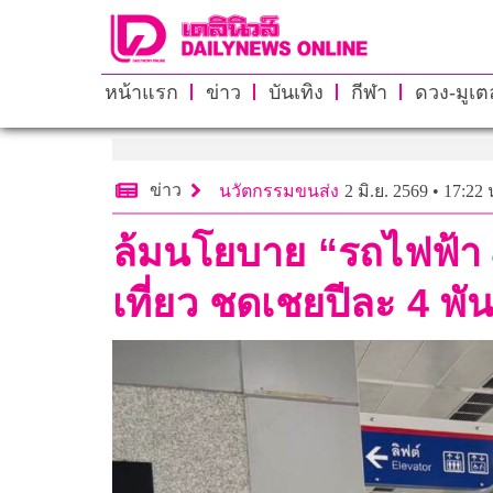
หน้าแรก
ข่าว
บันเทิง
กีฬา
ดวง-มูเตล
ข่าว
นวัตกรรมขนส่ง
2 มิ.ย. 2569 • 17:22 
ล้มนโยบาย “รถไฟฟ้า 
เที่ยว ชดเชยปีละ 4 พั