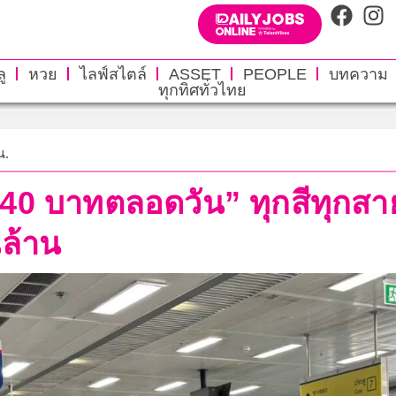
ู
หวย
ไลฟ์สไตล์
ASSET
PEOPLE
บทความ
ทุกทิศทั่วไทย
น.
40 บาทตลอดวัน” ทุกสีทุกสาย
นล้าน