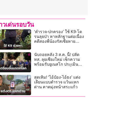
่าวเด่นรอบวัน
‘ตำรวจ-ปกครอง’ ใช้ K9-โด
รนลุยป่า หาหลักฐานต่อเนื่อง
คดีสองพี่น้องรัสเซียหาย
ปริศนา
นับถอยหลัง 3 ส.ค. นี้! ปลัด
ทส. ลุยเชียงใหม่ เช็กความ
พร้อมรับยูเนสโก ประเมิน
‘เมืองหลวงล้านนา’ ขึ้นมรดก
โลก
สุดเหิม! ‘ไอ้ป๋อง-ไอ้ธง’ แต่ง
เลียนแบบตำรวจ แว้นแหก
ด่าน คาดมุ่งหน้าสระแก้ว