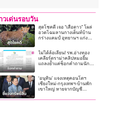
่าวเด่นรอบวัน
สุดโชคดี เจอ “เสือดาว” โผล่
อวดโฉมลานกางเต็นท์บ้าน
กร่างแคมป์ อุทยานฯ แก่ง
กระจาน
ไม่ได้ล้อเลียน! รพ.อ่างทอง
เคลียร์ดราม่าคลิปหมอยิ้ม
แถลงย้ำแค่ช็อกคำถามนัก
ข่าว
‘อนุทิน’ แจงเหตุคอนโดฯ
เชียงใหม่-กรุงเทพฯ-บ้านพัก
เขาใหญ่ หายจากบัญชี
ทรัพย์สิน