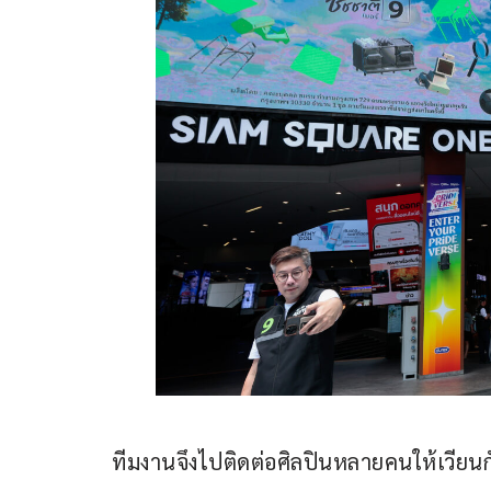
ทีมงานจึงไปติดต่อศิลปินหลายคนให้เวียนกั