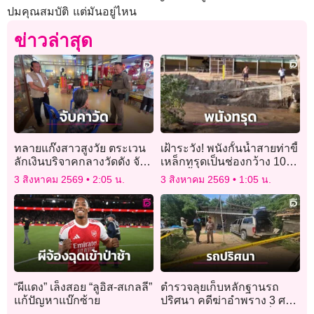
ปมคุณสมบัติ แต่มันอยู่ไหน
ข่าวล่าสุด
ทลายแก๊งสาวสูงวัย ตระเวน
เฝ้าระวัง! พนังกั้นน้ำสายท่าขี้
ลักเงินบริจาคกลางวัดดัง จับ
เหล็กทรุดเป็นช่องกว้าง 10
ได้ 1 อีก 2 หนีทัน
เมตรน้ำป่าทะลักท่วม
3 สิงหาคม 2569
2:05 น.
3 สิงหาคม 2569
1:05 น.
“ผีแดง” เล็งสอย “ลูอิส-สเกลลี”
ตำรวจลุยเก็บหลักฐานรถ
แก้ปัญหาแบ๊กซ้าย
ปริศนา คดีฆ่าอำพราง 3 ศพ
ฝังดิน เร่งหาหลักฐานเชื่อม