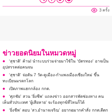
3 ครั้ง
ข่าวยอดนิยมในหมวดหมู่
‘สุชาติ’ ค้าน! นำระบบร่วมจ่ายมาใช้ใน ‘บัตรทอง’ อาจเป็น
อุปสรรคต่อคนจน
‘สุชาติ’ จ่อดัน 7 วัด-คูเมือง-กำแพงเมืองเชียงใหม่ ขึ้น
ทะเบียนมรดกโลก
เปิดภาพแฮกกล้อง กกต.
‘ศุภชัย’ สวน ‘ยิ่งชีพ’ แถลงข่าว ออกสารพัดช่องทาง คน
เห็นทั่วประเทศ ‘ผู้เสียหาย’ จะร้องทุกข์ที่ไหนก็ได้
‘ยิ่งชีพ’ ตอบ ‘สว.อำนาจเจริญ’ อยากดูมากคำสั่ง กกต.ตีตก