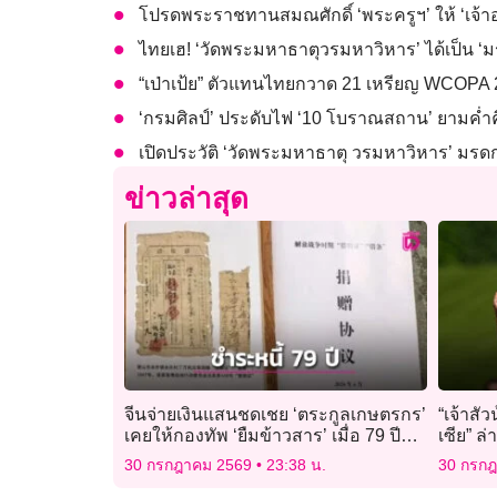
โปรดพระราชทานสมณศักดิ์ ‘พระครูฯ’ ให้ ‘เจ้า
ไทยเฮ! ‘วัดพระมหาธาตุวรมหาวิหาร’ ได้เป็น 
“เป่าเป้ย” ตัวแทนไทยกวาด 21 เหรียญ WCOPA 2
‘กรมศิลป์’ ประดับไฟ ‘10 โบราณสถาน’ ยามค่ำคื
เปิดประวัติ ‘วัดพระมหาธาตุ วรมหาวิหาร’ มร
ข่าวล่าสุด
จีนจ่ายเงินแสนชดเชย ‘ตระกูลเกษตรกร’
“เจ้าสั
เคยให้กองทัพ ‘ยืมข้าวสาร’ เมื่อ 79 ปี
เซีย” ล
ก่อน
30 กรกฎาคม 2569
23:38 น.
30 กรก