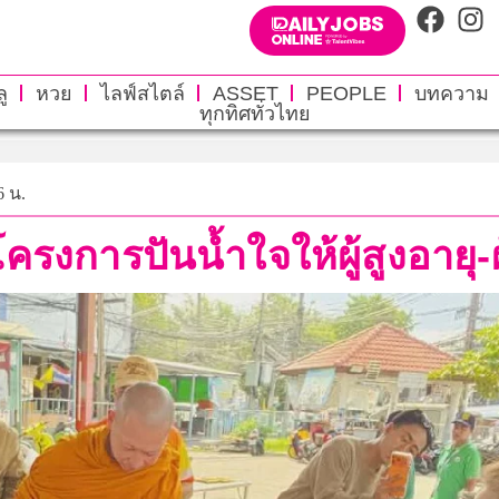
ู
หวย
ไลฟ์สไตล์
ASSET
PEOPLE
บทความ
ทุกทิศทั่วไทย
6 น.
รงการปันน้ำใจให้ผู้สูงอายุ-