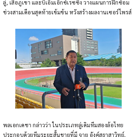
ลู่, เสือภูเขา และบีเอ็มเอ็กซ์เรซซิง วางแผนการฝึกซ้อม
ช่วงสามเดือนสุดท้ายเข้มข้น หวังสร้างผลงานเซอร์ไพรส์
พลเอกเดชา กล่าวว่า ในประเภทลู่เดิมทีมสองล้อไทย
ประกอบด้วยทีมระยะสั้นชายที่มี จาย อังค์สุธาสาวิทย์, 