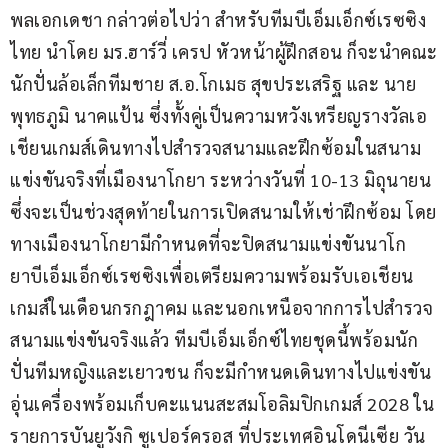
พลเอกเดชา กล่าวต่อไปว่า สำหรับทีมบีเอ็มเอ็กซ์เรซซิง
ไทย นำโดย มร.ฮาร์วี่ เครป หัวหน้าผู้ฝึกสอน ก็จะนำคณะ
นักปั่นล้อเล็กทีมชาย ส.อ.โกเมธ สุขประเสริฐ และ นาย
พุทธภูมิ นาคแป้น ซึ่งทั้งคู่เป็นความหวังเหรียญรางวัลเอ
เชียนเกมส์เดินทางไปสำรวจสนามและฝึกซ้อมในสนาม
แข่งขันจริงที่เมืองนาโกยา ระหว่างวันที่ 10-13 มิถุนายน 
ซึ่งจะเป็นช่วงสุดท้ายในการเปิดสนามให้เช่าฝึกซ้อม โดย
ทางเมืองนาโกยามีกำหนดที่จะปิดสนามแข่งขันนาโก
ยาบีเอ็มเอ็กซ์เรซซิงเพื่อเตรียมความพร้อมรับเอเชียน
เกมส์ในเดือนกรกฎาคม และนอกเหนือจากการไปสำรวจ
สนามแข่งขันจริงแล้ว ทีมบีเอ็มเอ็กซ์ไทยชุดนี้พร้อมนัก
ปั่นทีมหญิงและเยาวชน ก็จะมีกำหนดเดินทางไปแข่งขัน
อุ่นเครื่องพร้อมเก็บคะแนนสะสมโอลิมปิกเกมส์ 2028 ใน
รายการบันยูวังกิ ซูเปอร์ครอส ที่ประเทศอินโดนีเซีย วัน