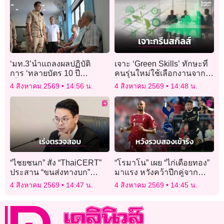
‘มท.3’นำแถลงผลปฏิบัติ
เจาะ ‘Green Skills’ ทักษะที่
การ ‘ทลายบัตร 10 ปี
คนรุ่นใหม่ใช้เลือกงานจาก
เถื่อน’ บุกจับจนท.เทศบาล
คุณค่ามากกว่ารายได้
4 สิงหาคม 2569
14:56 น.
4 สิงหาคม 2569
14:48 น.
แม่สอดและต่างด้าว ‘ร่วม
ทุจริตออกบัตร’โดยมิชอบ
“ไชยชนก” สั่ง “ThaiCERT”
“โรมาโน” เผย “ไก่เดือยทอง”
ประสาน “ขนส่งทางบก”
มาแรง หวังคว้าปีกคู่จาก
ตรวจสอบข้อมูลทะเบียนรถ
“หงส์แดง-เรือใบสีฟ้า”
4 สิงหาคม 2569
14:47 น.
4 สิงหาคม 2569
14:45 น.
ว่อนโซเซียล