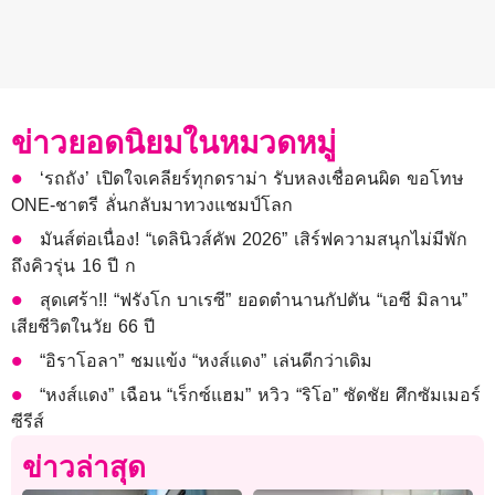
ข่าวยอดนิยมในหมวดหมู่
‘รถถัง’ เปิดใจเคลียร์ทุกดราม่า รับหลงเชื่อคนผิด ขอโทษ
ONE-ชาตรี ลั่นกลับมาทวงแชมป์โลก
มันส์ต่อเนื่อง! “เดลินิวส์คัพ 2026” เสิร์ฟความสนุกไม่มีพัก
ถึงคิวรุ่น 16 ปี ก
สุดเศร้า!! “ฟรังโก บาเรซี” ยอดตำนานกัปตัน “เอซี มิลาน”
เสียชีวิตในวัย 66 ปี
“อิราโอลา” ชมแข้ง “หงส์แดง” เล่นดีกว่าเดิม
“หงส์แดง” เฉือน “เร็กซ์แฮม” หวิว “ริโอ” ซัดชัย ศึกซัมเมอร์
ซีรีส์
ข่าวล่าสุด