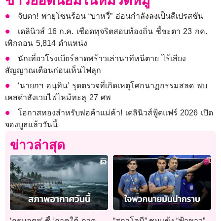
ข่าวยอดนิยมในหมวดหมู่
จับตา! พายุโซนร้อน “บาหวี่” อ่อนกำลังลงเป็นดีเปรสชัน
เดลินิวส์ 16 ก.ค. เชือดทุจริตสอบท้องถิ่น ชี้ชะตา 23 กค.
เพิกถอน 5,814 ตำแหน่ง
นักเที่ยวโรงเบียร์ลาดพร้าวเล่านาทีหนีตาย ไร้เสียง
สัญญาณเตือนก่อนเห็นไฟลุก
‘นายกฯ อนุทิน’ รุดตรวจที่เกิดเหตุโศกนาฏกรรมสลด พบ
เคสดำสังเวยไฟไหม้ทะลุ 27 ศพ
โอกาสทองสำหรับพ่อค้าแม่ค้า! เดลินิวส์ฟู้ดแฟร์ 2026 เปิด
จองบูธแล้ววันนี้
ข่าวล่าสุด
‘กรมอุตุฯ’ ชี้ ‘ภาคใต้-ภาค
“สกาโลนี” ชมแข้ง “ฟ้าขาว”