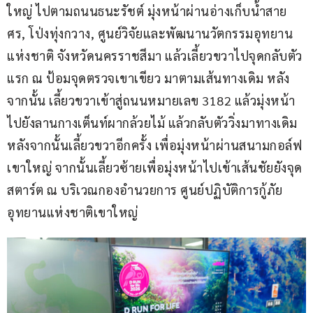
ใหญ่ ไปตามถนนธนะรัชต์ มุ่งหน้าผ่านอ่างเก็บน้ำสาย
ศร, โป่งทุ่งกวาง, ศูนย์วิจัยและพัฒนานวัตกรรมอุทยาน
แห่งชาติ จังหวัดนครราชสีมา แล้วเลี้ยวขวาไปจุดกลับตัว
แรก ณ ป้อมจุดตรวจเขาเขียว มาตามเส้นทางเดิม หลัง
จากนั้น เลี้ยวขวาเข้าสู่ถนนหมายเลข 3182 แล้วมุ่งหน้า
ไปยังลานกางเต็นท์ผากล้วยไม้ แล้วกลับตัววิ่งมาทางเดิม 
หลังจากนั้นเลี้ยวขวาอีกครั้ง เพื่อมุ่งหน้าผ่านสนามกอล์ฟ
เขาใหญ่ จากนั้นเลี้ยวซ้ายเพื่อมุ่งหน้าไปเข้าเส้นชัยยังจุด
สตาร์ต ณ บริเวณกองอำนวยการ ศูนย์ปฏิบัติการกู้ภัย 
อุทยานแห่งชาติเขาใหญ่