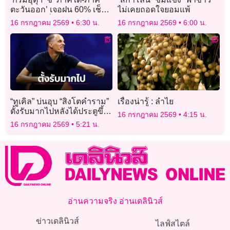
ตะวันออก’ เจอฝน 60% เช็ก
ไม่เคยถอดใจยอมแพ้
35 จังหวัดทั่วไทยฝนฟ้า
16 กรกฎาคม 2569
6:30 น.
16 กรกฎาคม 2569
6:00 น.
คะนอง
“ทูเคิล” บ่นอุบ “สิงโตคำราม”
เรื่องน่ารู้ : ลำไย
ตั้งรับมากไปหลังได้ประตูขึ้น
16 กรกฎาคม 2569
4:15 น.
นำ
16 กรกฎาคม 2569
5:21 น.
อ่านความจริง อ่านเดลินิวส์
ข่าวเดลินิวส์
ไลฟ์สไตล์