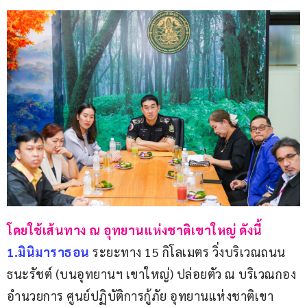
โดยใช้เส้นทาง ณ อุทยานแห่งชาติเขาใหญ่ ดังนี้
1.มินิมาราธอน 
ระยะทาง 15 กิโลเมตร วิ่งบริเวณถนน
ธนะรัชต์ (บนอุทยานฯ เขาใหญ่) ปล่อยตัว ณ บริเวณกอง
อำนวยการ ศูนย์ปฏิบัติการกู้ภัย อุทยานแห่งชาติเขา