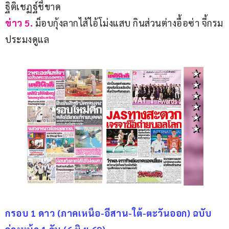
ฐิติเชฏฐ์ชี้ขาด
ข่าว 5.
 ม็อบกุ้งลากไส้ไอ้โม่งแสบ กินส่วนต่างอื้อซ่า จี้กรม
ประมงดูแล
กรอบ 1 ดาว (ภาคเหนือ-อีสาน-ใต้-ตะวันออก) ฉบับ