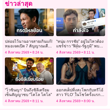
ข่าวล่าสุด
ปล่อยไว้นานอาจสายเกินแก้!
“หนุ่ม กรรชัย” อยู่ไม่ไหวต้อง
หมอเจดเปิด 7 สัญญาณเตือน
แชร์ข่าว “ฟิล์ม-รัฐภูมิ” พบดี
เมื่อไหร่ที่ “กรดไหลย้อน” ต้อง
เอไอ พร้อมย้ำตรงๆเป็นกำลัง
4 สิงหาคม 2569
8:24 น.
4 สิงหาคม 2569
8:11 น.
ส่องกล้องด่วน?
ใจให้!
“โวซินญา” บินถึงชิลีเตรียม
ออกสเต็ปทิ้งสะโพกกับทรีโอ้
เซ็นสัญญาซบ “โคโล โคโล”
สาว ‘FLO’ ในโชว์ครั้งแรกใน
ไทย เอฟซีตื่นเต้นหนักมาก
4 สิงหาคม 2569
8:11 น.
4 สิงหาคม 2569
8:00 น.