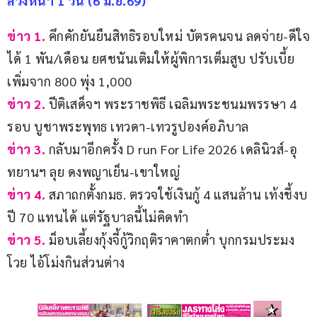
ล่วงหน้า 1 วัน (6 มิ.ย.69)
ข่าว 1. 
คึกคักยันยืนสิทธิรอบใหม่ บัตรคนจน ลดจ่าย-ดีใจ
ได้ 1 พัน/เดือน ยศชนันเติมให้ผู้พิการเต็มสูบ ปรับเบี้ย
เพิ่มจาก 800 พุ่ง 1,000
ข่าว 2.
 ปีติเสด็จฯ พระราชพิธี เฉลิมพระชนมพรรษา 4 
รอบ บูชาพระพุทธ เทวดา-เทวรูปองค์อภิบาล
ข่าว 3.
 กลับมาอีกครั้ง D run For Life 2026 เดลินิวส์-อุ
ทยานฯ ลุย ดงพญาเย็น-เขาใหญ่
ข่าว 4.
 สภาถกตั้งกมธ. ตรวจใช้เงินกู้ 4 แสนล้าน เท้งชี้งบ
ปี 70 แทนได้ แต่รัฐบาลนี้ไม่คิดทำ
ข่าว 5. 
ม็อบเลี้ยงกุ้งจี้กู้วิกฤติราคาตกต่ำ บุกกรมประมง
โวย ไอ้โม่งกินส่วนต่าง