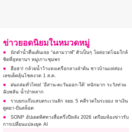
ข่าวยอดนิยมในหมวดหมู่
นักดำน้ำตื่นเต้นเจอ “ฉลามวาฬ” ตัวเป็นๆ โผล่อวดโฉมใกล้
ชิดที่อุทยานฯ หมู่เกาะชุมพร
ฮือฮา! กล้วยน้ำว้าแทงเครือกลางลำต้น ชาวบ้านแห่ส่อง
เลขเด็ดลุ้นโชคงวด 1 ส.ค.
ฝนถล่มทั่วไทย! ‘อีสาน-ตะวันออก-ใต้’ หนักมาก ระวังท่วม
ฉับพลัน น้ำป่าหลาก
รวบยกแก๊งแสบตระเวนลัก จยย. 5 คดีรวดในระยอง หาเงิน
ดูดยา-ปั่นสล็อต
SONP อัปเดตทิศทางสื่อครึ่งปีหลัง 2026 เตรียมห้องข่าวรับ
การเปลี่ยนแปลงยุค AI