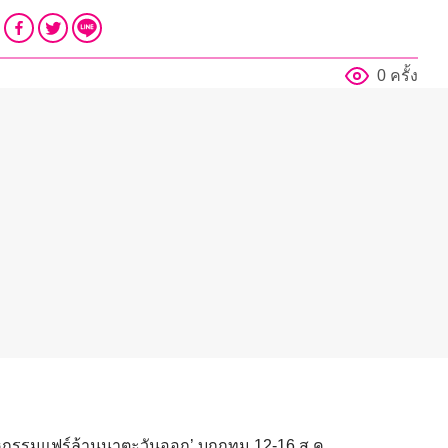
0 ครั้ง
าหกรรมแฟร์ล้านนาตะวันออก’ บุกกทม.12-16 ส.ค.