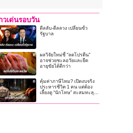
่าวเด่นรอบวัน
ดีลลับ-ดีลลวง เปลี่ยนขั้ว
รัฐบาล
ผลวิจัยใหม่ชี้ “ลดโปรตีน”
อาจช่วยชะลอวัยและยืด
อายุขัยได้ดีกว่า
คุ้มค่าภาษีไหม? เปิดงบจริง
ประหารชีวิต 1 คน แต่ต้อง
เลี้ยงดู “นักโทษ” สะสมทะลุ
หลายล้าน!