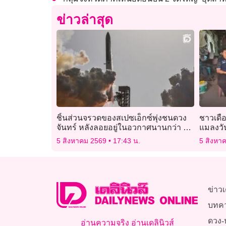
ข่าวล่าสุด
ชิ้นส่วนจรวดของสเปซเอ็กซ์พุ่งชนดวง
ชาวเดือ
จันทร์ หลังลอยอยู่ในอวกาศนานกว่า 1
แมลงวั
ปี
ฟาร์มไก
5 สิงหาคม 2569
17:43 น.
5 สิงหา
ข่าวเ
บทค
ดวง-
อ่านความจริง อ่านเดลินิวส์