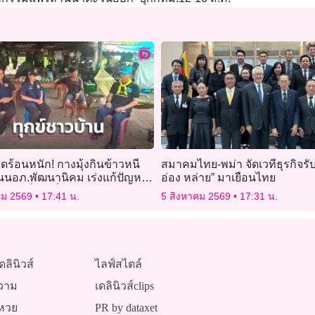
ดร้อนหนัก! กางมุ้งกินข้าวหนี
สมาคมไทย-พม่า จัดเวทีธุรกิจรับ
นนอภ.พัฒนานิคม เร่งแก้ปัญหา
อ่อง หล่าย” มาเยือนไทย
่ ส่งกลิ่นเหม็น
คม 2569
17:41 น.
5 สิงหาคม 2569
17:31 น.
ดลินิวส์
ไลฟ์สไตล์
วาม
เดลินิวส์clips
หวย
PR by dataxet